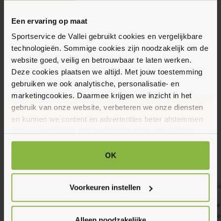
Vrijdag
21
Een ervaring op maat
Augustus 2026
Sportservice de Vallei gebruikt cookies en vergelijkbare
technologieën. Sommige cookies zijn noodzakelijk om de
website goed, veilig en betrouwbaar te laten werken.
09:00 - 10:00
Deze cookies plaatsen we altijd. Met jouw toestemming
Hof van Sint Pieter 41, Bennekom
gebruiken we ook analytische, personalisatie- en
marketingcookies. Daarmee krijgen we inzicht in het
gebruik van onze website, verbeteren we onze diensten
Maak favoriet
en kunnen we content en advertenties beter afstemmen
op jouw interesses. Hierbij kunnen gegevens worden
gedeeld met externe partners.
Gerelateerde activiteiten
OK
Klik op ‘OK’ om alle cookies te accepteren. Kies ‘Alleen
noodzakelijk’ om alleen noodzakelijke cookies toe te
Voorkeuren instellen
staan. Via ‘Voorkeuren instellen’ kun je per categorie
9
9
kiezen welke cookies je accepteert. Je kunt je keuze op
Banenzwemmen, Gemeente Ede, Jongeren,
4kids, Gemeente 
Augustus 2026
Augustus 2026
ieder moment wijzigen via onze cookie-instellingen. Meer
Senioren, Volwassenen, Zwemmen
Peuters en kleut
Alleen noodzakelijke