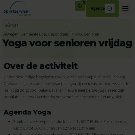
0
Agenda
Ga naar de inhoud
Bewegen, Gemeente Ede, Gezondheid, MBVO, Senioren
Yoga voor senioren vrijdag
Over de activiteit
Onder deskundige begeleiding werk je aan een soepel en sterk lichaam.
Ontspannings- en ademhalingsoefeningen zijn een vast onderdeel van de
les. Yoga zorgt voor balans, rust en nieuwe energie. De yogalessen zijn
populair. Het is wel verstandig om vooraf te informeren of er nog plek is.
Agenda Yoga
Buurthuis de Meerpaal, Industrielaan 1, 6717 EL Ede. Elke maandag
van 9.00 tot 10.00 uur en van 12:45 tot 13:45 uur.
Wijkhuis de Wulp, Wulplaan 9-2, 6713 BT Ede. Elke maandag van