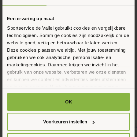
Eerstvolgende data
Toon alle data
Woensdag
Een ervaring op maat
12
Sportservice de Vallei gebruikt cookies en vergelijkbare
Augustus 2026
technologieën. Sommige cookies zijn noodzakelijk om de
website goed, veilig en betrouwbaar te laten werken.
Deze cookies plaatsen we altijd. Met jouw toestemming
11:00 - 12:00
gebruiken we ook analytische, personalisatie- en
Hof van Sint Pieter 41, Bennekom
marketingcookies. Daarmee krijgen we inzicht in het
gebruik van onze website, verbeteren we onze diensten
en kunnen we content en advertenties beter afstemmen
Maak favoriet
op jouw interesses. Hierbij kunnen gegevens worden
gedeeld met externe partners.
OK
Gerelateerde activiteiten
Klik op ‘OK’ om alle cookies te accepteren. Kies ‘Alleen
noodzakelijk’ om alleen noodzakelijke cookies toe te
Voorkeuren instellen
staan. Via ‘Voorkeuren instellen’ kun je per categorie
kiezen welke cookies je accepteert. Je kunt je keuze op
9
9