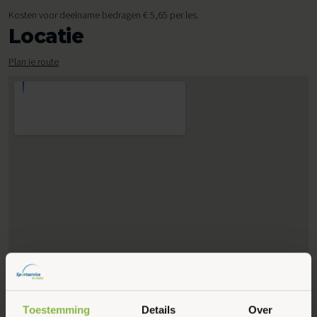
Kosten voor deelname bedragen € 5,65 per les.
Locatie
Plan je route
Toestemming
Details
Over