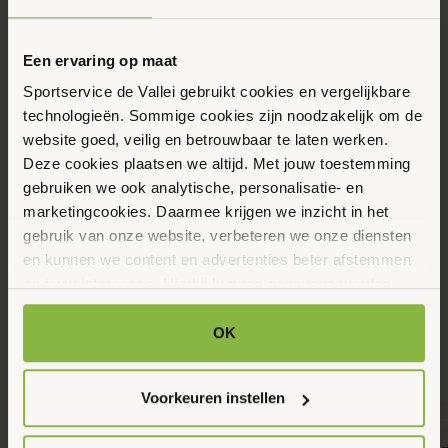
Eerstvolgende data
Toon alle data
Woensdag
Een ervaring op maat
12
Sportservice de Vallei gebruikt cookies en vergelijkbare
Augustus 2026
technologieën. Sommige cookies zijn noodzakelijk om de
website goed, veilig en betrouwbaar te laten werken.
Deze cookies plaatsen we altijd. Met jouw toestemming
11:00 - 12:00
gebruiken we ook analytische, personalisatie- en
Hof van Sint Pieter 41, Bennekom
marketingcookies. Daarmee krijgen we inzicht in het
gebruik van onze website, verbeteren we onze diensten
en kunnen we content en advertenties beter afstemmen
Maak favoriet
op jouw interesses. Hierbij kunnen gegevens worden
gedeeld met externe partners.
OK
Gerelateerde activiteiten
Klik op ‘OK’ om alle cookies te accepteren. Kies ‘Alleen
noodzakelijk’ om alleen noodzakelijke cookies toe te
Voorkeuren instellen
staan. Via ‘Voorkeuren instellen’ kun je per categorie
kiezen welke cookies je accepteert. Je kunt je keuze op
7
8