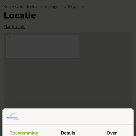
Kosten voor deelname bedragen € 5,65 per les.
Locatie
Plan je route
Toestemming
Details
Over