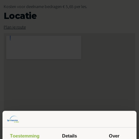
Kosten voor deelname bedragen € 5,65 per les.
Locatie
Plan je route
Toestemming
Details
Over