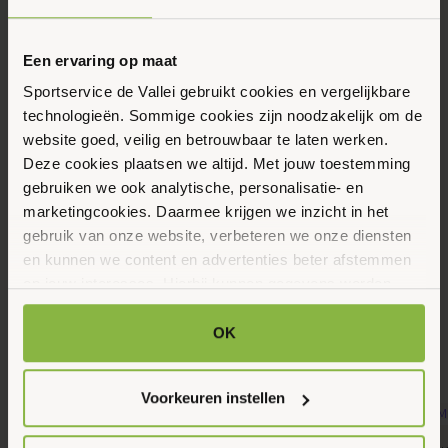
Eerstvolgende data
Toon alle data
Maandag
Een ervaring op maat
17
Sportservice de Vallei gebruikt cookies en vergelijkbare
Augustus 2026
technologieën. Sommige cookies zijn noodzakelijk om de
website goed, veilig en betrouwbaar te laten werken.
Deze cookies plaatsen we altijd. Met jouw toestemming
09:30 - 10:30
gebruiken we ook analytische, personalisatie- en
Wulplaan 9-2, Ede
marketingcookies. Daarmee krijgen we inzicht in het
gebruik van onze website, verbeteren we onze diensten
en kunnen we content en advertenties beter afstemmen
Maak favoriet
op jouw interesses. Hierbij kunnen gegevens worden
gedeeld met externe partners.
OK
Gerelateerde activiteiten
Klik op ‘OK’ om alle cookies te accepteren. Kies ‘Alleen
noodzakelijk’ om alleen noodzakelijke cookies toe te
Voorkeuren instellen
staan. Via ‘Voorkeuren instellen’ kun je per categorie
kiezen welke cookies je accepteert. Je kunt je keuze op
10
11