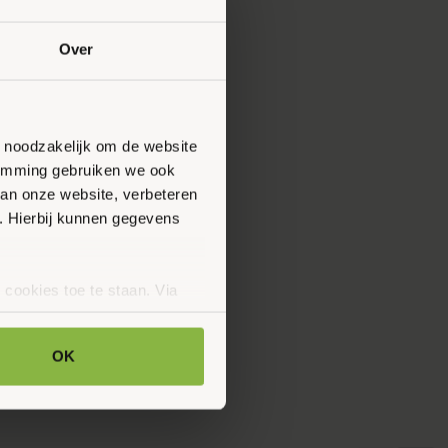
Over
n noodzakelijk om de website
stemming gebruiken we ook
van onze website, verbeteren
. Hierbij kunnen gegevens
 cookies toe te staan. Via
uze op ieder moment wijzigen
klaring.
OK