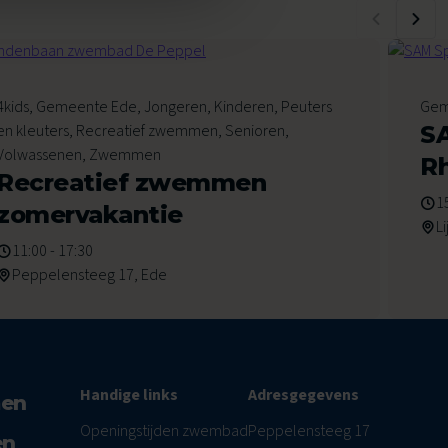
6
4kids, Gemeente Ede, Jongeren, Kinderen, Peuters
Gem
Augustus 2026
Au
en kleuters, Recreatief zwemmen, Senioren,
SA
Volwassenen, Zwemmen
R
Recreatief zwemmen
1
zomervakantie
L
11:00 - 17:30
Peppelensteeg 17, Ede
Handige links
Adresgegevens
men
Openingstijden zwembad
Peppelensteeg 17
en