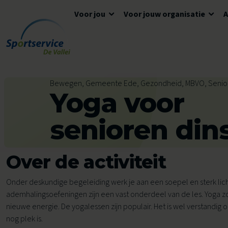
Voor jou
Voor jouw organisatie
Ga naar de inhoud
Algemene informatie
Advies en ondersteuning
Overzicht accommodaties
Bewegen, Gemeente Ede, Gezondheid, MBVO, Senio
Yoga voor
Openingstijden
Lokaal Sportakkoord
Algemene voorwaarden
Tickets en reserveren
Meedoen
Tarieven
senioren din
Tarieven
Veelgestelde vragen
Over de activiteit
Ons aanbod voor jou
Zwemles
Onder deskundige begeleiding werk je aan een soepel en sterk li
ademhalingsoefeningen zijn een vast onderdeel van de les. Yoga zo
Voor kinderen
Voor scholen
nieuwe energie. De yogalessen zijn populair. Het is wel verstandig 
Avond4Daagse
nog plek is.