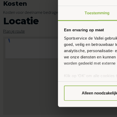
Kosten
Kosten voor deelname bedragen € 5,65 per les.
Toestemming
Locatie
Een ervaring op maat
Plan je route
Sportservice de Vallei gebru
goed, veilig en betrouwbaar 
analytische, personalisatie-
we onze diensten en kunnen 
worden gedeeld met externe 
Klik op ‘OK’ om alle cookies 
‘Voorkeuren instellen’ kun je
via onze cookie-instellingen.
Alleen noodzakelij