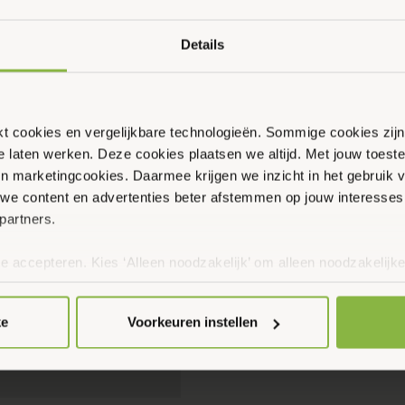
Details
ikt cookies en vergelijkbare technologieën. Sommige cookies zij
te laten werken. Deze cookies plaatsen we altijd. Met jouw toe
 en marketingcookies. Daarmee krijgen we inzicht in het gebruik 
we content en advertenties beter afstemmen op jouw interesses
partners.
te accepteren. Kies ‘Alleen noodzakelijk’ om alleen noodzakelijke
 per categorie kiezen welke cookies je accepteert. Je kunt je ke
 Meer informatie vind je in ons
cookiebeleid en onze privacyver
ke
Voorkeuren instellen