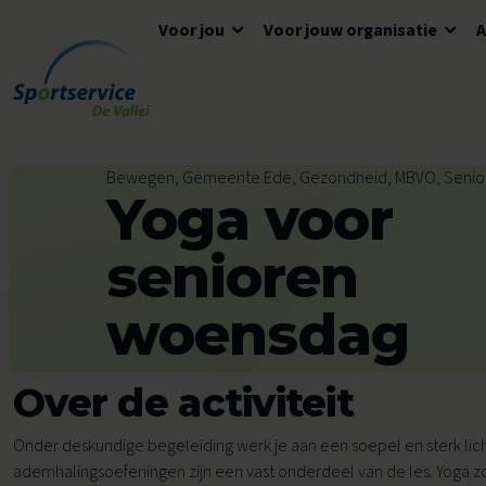
Voor jou
Voor jouw organisatie
Ga naar de inhoud
Algemene informatie
Advies en ondersteuning
Overzicht accommodaties
Bewegen, Gemeente Ede, Gezondheid, MBVO, Senio
Yoga voor
Openingstijden
Lokaal Sportakkoord
Algemene voorwaarden
Tickets en reserveren
Meedoen
Tarieven
senioren
Tarieven
Veelgestelde vragen
woensdag
Ons aanbod voor jou
Zwemles
Over de activiteit
Voor kinderen
Voor scholen
Onder deskundige begeleiding werk je aan een soepel en sterk li
Avond4Daagse
ademhalingsoefeningen zijn een vast onderdeel van de les. Yoga zo