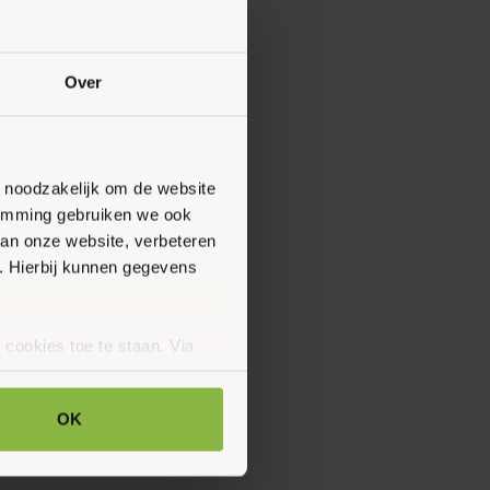
Over
n noodzakelijk om de website
stemming gebruiken we ook
van onze website, verbeteren
. Hierbij kunnen gegevens
 cookies toe te staan. Via
uze op ieder moment wijzigen
klaring.
OK