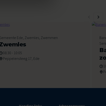
8
Gemeente Ede, Zwemles, Zwemmen
Ban
Augustus 2026
Au
Zwemles
Sen
B
08:30 - 10:05
z
Peppelensteeg 17, Ede
1
P
Handige links
Adresgegevens