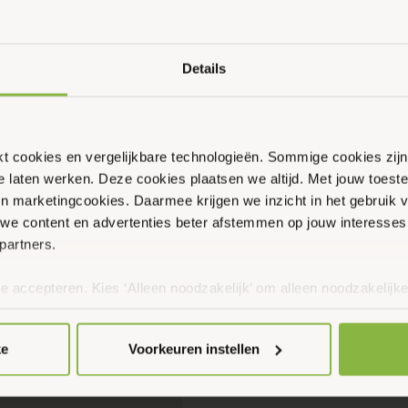
Details
ikt cookies en vergelijkbare technologieën. Sommige cookies zij
te laten werken. Deze cookies plaatsen we altijd. Met jouw toe
 en marketingcookies. Daarmee krijgen we inzicht in het gebruik 
we content en advertenties beter afstemmen op jouw interesses
partners.
te accepteren. Kies ‘Alleen noodzakelijk’ om alleen noodzakelijke
 per categorie kiezen welke cookies je accepteert. Je kunt je ke
 Meer informatie vind je in ons
cookiebeleid en onze privacyver
ke
Voorkeuren instellen