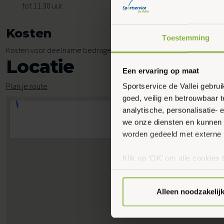
tot 11.30 uur.
Kosten
Toestemming
Kosten voor deelname bedragen € 5,65 per les.
Locatie
Een ervaring op maat
Plan je route
Sportservice de Vallei gebru
goed, veilig en betrouwbaar 
analytische, personalisatie-
we onze diensten en kunnen 
worden gedeeld met externe 
Klik op ‘OK’ om alle cookies 
‘Voorkeuren instellen’ kun je
via onze cookie-instellingen.
Alleen noodzakelij