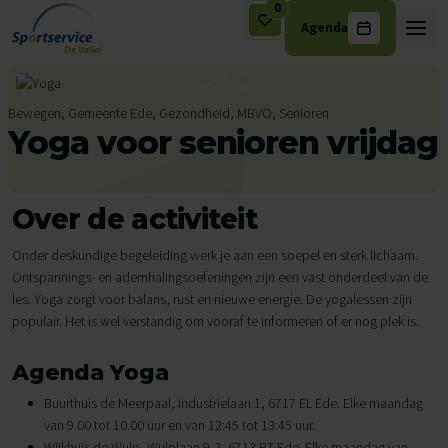
0
Agenda
Ga naar de inhoud
Bewegen, Gemeente Ede, Gezondheid, MBVO, Senioren
Yoga voor senioren vrijdag
Over de activiteit
Onder deskundige begeleiding werk je aan een soepel en sterk lichaam.
Ontspannings- en ademhalingsoefeningen zijn een vast onderdeel van de
les. Yoga zorgt voor balans, rust en nieuwe energie. De yogalessen zijn
populair. Het is wel verstandig om vooraf te informeren of er nog plek is.
Agenda Yoga
Buurthuis de Meerpaal, Industrielaan 1, 6717 EL Ede. Elke maandag
van 9.00 tot 10.00 uur en van 12:45 tot 13:45 uur.
Wijkhuis de Wulp, Wulplaan 9-2, 6713 BT Ede. Elke maandag van