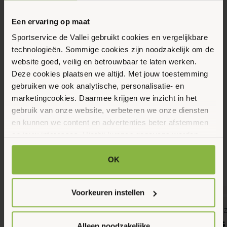
Vrijdag
21
Een ervaring op maat
Augustus 2026
Sportservice de Vallei gebruikt cookies en vergelijkbare
technologieën. Sommige cookies zijn noodzakelijk om de
website goed, veilig en betrouwbaar te laten werken.
09:00 - 10:00
Deze cookies plaatsen we altijd. Met jouw toestemming
Wulplaan 9-2, Ede
gebruiken we ook analytische, personalisatie- en
marketingcookies. Daarmee krijgen we inzicht in het
gebruik van onze website, verbeteren we onze diensten
Maak favoriet
en kunnen we content en advertenties beter afstemmen
op jouw interesses. Hierbij kunnen gegevens worden
gedeeld met externe partners.
Gerelateerde activiteiten
OK
Klik op ‘OK’ om alle cookies te accepteren. Kies ‘Alleen
noodzakelijk’ om alleen noodzakelijke cookies toe te
Voorkeuren instellen
staan. Via ‘Voorkeuren instellen’ kun je per categorie
7
7
kiezen welke cookies je accepteert. Je kunt je keuze op
Banenzwemmen, Gemeente Ede, Jongeren,
Gemeente Ede,
Augustus 2026
Augustus 2026
ieder moment wijzigen via onze cookie-instellingen. Meer
Senioren, Volwassenen, Zwemmen
Zwemles
Alleen noodzakelijke