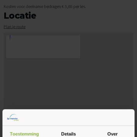
Kosten voor deelname bedragen € 5,65 per les.
Locatie
Plan je route
Toestemming
Details
Over