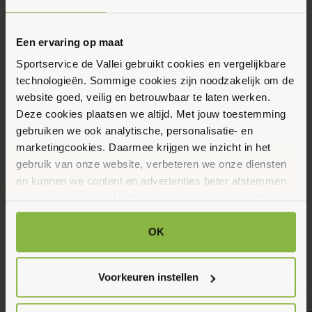
Eerstvolgende data
Toon alle data
Maandag
Een ervaring op maat
17
Sportservice de Vallei gebruikt cookies en vergelijkbare
Augustus 2026
technologieën. Sommige cookies zijn noodzakelijk om de
website goed, veilig en betrouwbaar te laten werken.
Deze cookies plaatsen we altijd. Met jouw toestemming
09:30 - 10:30
gebruiken we ook analytische, personalisatie- en
Industrielaan 1, Ede
marketingcookies. Daarmee krijgen we inzicht in het
gebruik van onze website, verbeteren we onze diensten
en kunnen we content en advertenties beter afstemmen
Maak favoriet
op jouw interesses. Hierbij kunnen gegevens worden
gedeeld met externe partners.
OK
Gerelateerde activiteiten
Klik op ‘OK’ om alle cookies te accepteren. Kies ‘Alleen
noodzakelijk’ om alleen noodzakelijke cookies toe te
Voorkeuren instellen
staan. Via ‘Voorkeuren instellen’ kun je per categorie
kiezen welke cookies je accepteert. Je kunt je keuze op
7
8