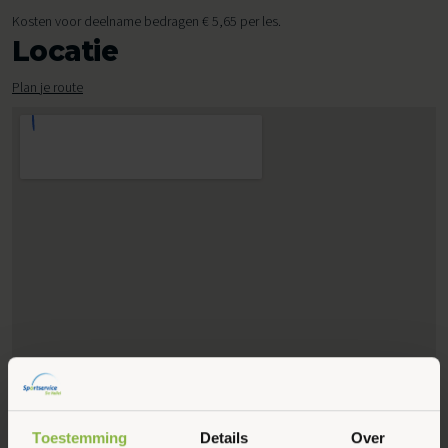
Kosten voor deelname bedragen € 5,65 per les.
Locatie
Plan je route
Toestemming
Details
Over