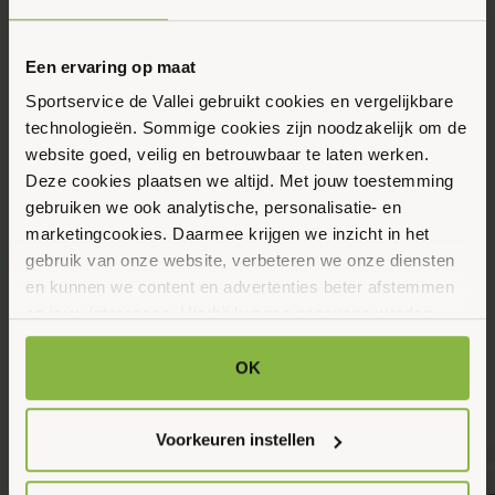
Eerstvolgende data
Toon alle data
Maandag
Een ervaring op maat
17
Sportservice de Vallei gebruikt cookies en vergelijkbare
Augustus 2026
technologieën. Sommige cookies zijn noodzakelijk om de
website goed, veilig en betrouwbaar te laten werken.
Deze cookies plaatsen we altijd. Met jouw toestemming
09:30 - 10:30
gebruiken we ook analytische, personalisatie- en
Dorpsstraat 28, Lunteren
marketingcookies. Daarmee krijgen we inzicht in het
gebruik van onze website, verbeteren we onze diensten
en kunnen we content en advertenties beter afstemmen
Maak favoriet
op jouw interesses. Hierbij kunnen gegevens worden
gedeeld met externe partners.
OK
Gerelateerde activiteiten
Klik op ‘OK’ om alle cookies te accepteren. Kies ‘Alleen
noodzakelijk’ om alleen noodzakelijke cookies toe te
Voorkeuren instellen
staan. Via ‘Voorkeuren instellen’ kun je per categorie
kiezen welke cookies je accepteert. Je kunt je keuze op
7
7