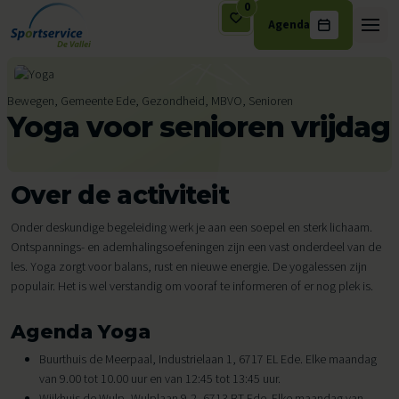
0
Agenda
Ga naar de inhoud
Bewegen, Gemeente Ede, Gezondheid, MBVO, Senioren
Yoga voor senioren vrijdag
Over de activiteit
Onder deskundige begeleiding werk je aan een soepel en sterk lichaam.
Ontspannings- en ademhalingsoefeningen zijn een vast onderdeel van de
les. Yoga zorgt voor balans, rust en nieuwe energie. De yogalessen zijn
populair. Het is wel verstandig om vooraf te informeren of er nog plek is.
Agenda Yoga
Buurthuis de Meerpaal, Industrielaan 1, 6717 EL Ede. Elke maandag
van 9.00 tot 10.00 uur en van 12:45 tot 13:45 uur.
Wijkhuis de Wulp, Wulplaan 9-2, 6713 BT Ede. Elke maandag van