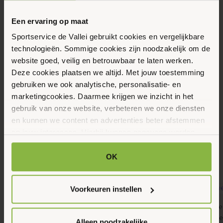
Vrijdag
21
Een ervaring op maat
Augustus 2026
Sportservice de Vallei gebruikt cookies en vergelijkbare
technologieën. Sommige cookies zijn noodzakelijk om de
website goed, veilig en betrouwbaar te laten werken.
09:00 - 10:00
Deze cookies plaatsen we altijd. Met jouw toestemming
Hof van Sint Pieter 41, Bennekom
gebruiken we ook analytische, personalisatie- en
marketingcookies. Daarmee krijgen we inzicht in het
gebruik van onze website, verbeteren we onze diensten
Maak favoriet
en kunnen we content en advertenties beter afstemmen
op jouw interesses. Hierbij kunnen gegevens worden
gedeeld met externe partners.
Gerelateerde activiteiten
OK
Klik op ‘OK’ om alle cookies te accepteren. Kies ‘Alleen
noodzakelijk’ om alleen noodzakelijke cookies toe te
Voorkeuren instellen
staan. Via ‘Voorkeuren instellen’ kun je per categorie
9
9
kiezen welke cookies je accepteert. Je kunt je keuze op
Banenzwemmen, Gemeente Ede, Jongeren,
4kids, Gemeente 
Augustus 2026
Augustus 2026
ieder moment wijzigen via onze cookie-instellingen. Meer
Senioren, Volwassenen, Zwemmen
Peuters en kleut
Alleen noodzakelijke