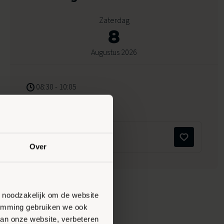
Zaterdag
8
Augustus 2026
08:30 - 10:05
Peppelensteeg 17, Ede
Maak favoriet
Over
n noodzakelijk om de website
stemming gebruiken we ook
van onze website, verbeteren