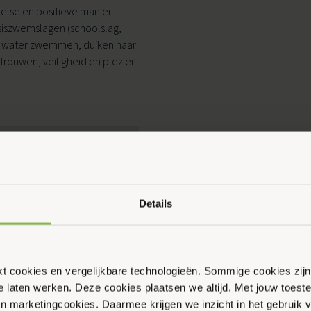
lse en positieve manier
asiszwemslagen (schoolslag,
er water zwemmen, duiken naar
trouwen, veiligheid en plezier.
Ouder & Kind Beweegfeest
Multisport
Sportbieb
AquaKids
Scan & Play
Details
ikt cookies en vergelijkbare technologieën. Sommige cookies zij
te laten werken. Deze cookies plaatsen we altijd. Met jouw toe
 en marketingcookies. Daarmee krijgen we inzicht in het gebruik 