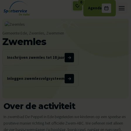
0
Agenda
Ga naar de inhoud
Gemeente Ede, Zwemles, Zwemmen
Zwemles
Inschrijven zwemles tot 18 jaar
Inloggen zwemlesvolgsysteem
Over de activiteit
In zwembad De Peppel in Ede begeleiden we kinderen op een speelse en
positieve manier richting het officiële Zwem-ABC. We oefenen niet alleen
de vier basiszwemslagen (schoolslag, borstcrawl, rugslag en rugcrawl),