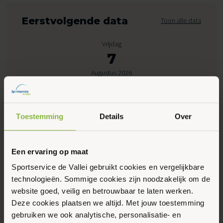
Eerstvolgende data
Toon alle data
Vrijdag
7
Augustus 2026
08:30 - 10:05
Toestemming
Details
Over
Peppelensteeg 17, Ede
Een ervaring op maat
Maak favoriet
Sportservice de Vallei gebruikt cookies en vergelijkbare
technologieën. Sommige cookies zijn noodzakelijk om de
Gerelateerde activiteiten
website goed, veilig en betrouwbaar te laten werken.
Deze cookies plaatsen we altijd. Met jouw toestemming
gebruiken we ook analytische, personalisatie- en