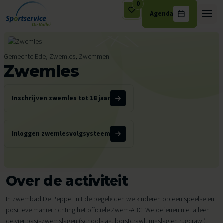
0
Agenda
Ga naar de inhoud
Gemeente Ede, Zwemles, Zwemmen
Zwemles
Inschrijven zwemles tot 18 jaar
Inloggen zwemlesvolgsysteem
Over de activiteit
In zwembad De Peppel in Ede begeleiden we kinderen op een speelse en
positieve manier richting het officiële Zwem-ABC. We oefenen niet alleen
de vier basiszwemslagen (schoolslag, borstcrawl, rugslag en rugcrawl),