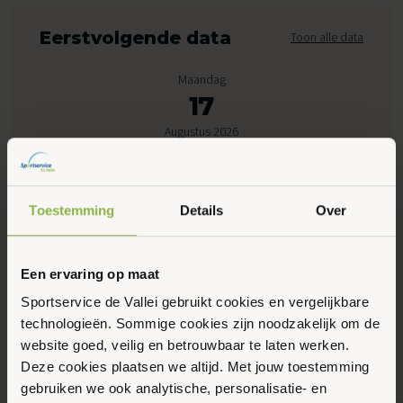
Eerstvolgende data
Toon alle data
Maandag
17
Augustus 2026
08:30 - 10:05
Toestemming
Details
Over
Peppelensteeg 17, Ede
Een ervaring op maat
Maak favoriet
Sportservice de Vallei gebruikt cookies en vergelijkbare
technologieën. Sommige cookies zijn noodzakelijk om de
Gerelateerde activiteiten
website goed, veilig en betrouwbaar te laten werken.
Deze cookies plaatsen we altijd. Met jouw toestemming
gebruiken we ook analytische, personalisatie- en