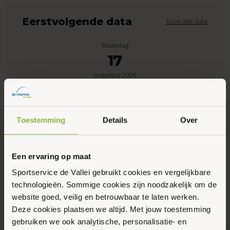
Eerstvolgende data
Toon alle data
Maandag
17
Augustus 2026
08:30 - 10:05
Toestemming
Details
Over
Peppelensteeg 17, Ede
Een ervaring op maat
Maak favoriet
Sportservice de Vallei gebruikt cookies en vergelijkbare
technologieën. Sommige cookies zijn noodzakelijk om de
Gerelateerde activiteiten
website goed, veilig en betrouwbaar te laten werken.
Deze cookies plaatsen we altijd. Met jouw toestemming
gebruiken we ook analytische, personalisatie- en