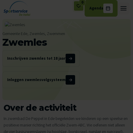
0
Agenda
Ga naar de inhoud
Gemeente Ede, Zwemles, Zwemmen
Zwemles
Inschrijven zwemles tot 18 jaar
Inloggen zwemlesvolgsysteem
Over de activiteit
In zwembad De Peppel in Ede begeleiden we kinderen op een speelse en
positieve manier richting het officiële Zwem-ABC. We oefenen niet alleen
de vier basiszwemslagen (schoolslag, borstcrawl, rugslag en rugcrawl),