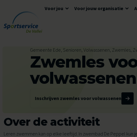
Voor jou
Voor jouw organisatie
Ga naar de inhoud
Algemene informatie
Advies en ondersteuning
Overzicht accommodaties
Gemeente Ede, Senioren, Volwassenen, Zwemles,
Zwemles voo
Openingstijden
Lokaal Sportakkoord
Algemene voorwaarden
Tickets en reserveren
Meedoen
Tarieven
volwassenen
Tarieven
Veelgestelde vragen
Ons aanbod voor jou
Inschrijven zwemles voor volwassenen
Zwemles
Over de activiteit
Voor kinderen
Voor scholen
Avond4Daagse
Leren zwemmen kan op elke leeftijd. In zwembad De Peppel kun je