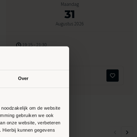
Maandag
31
Augustus 2026
19:15 - 21:30
Peppelensteeg 17, Ede
Maak favoriet
Over
n noodzakelijk om de website
stemming gebruiken we ook
van onze website, verbeteren
. Hierbij kunnen gegevens