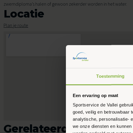
zwemdiploma’s halen of gewoon zekerder worden in het water.
Voor buurtlocaties
Locatie
Voor sportaanbieders
Plan je route
Leefstijlcoaching
Voor kinderopvang en BSO
Leefstijlloket
Voor thuis
Lekker in je Vel voor jou
Valpreventie
Toestemming
Een ervaring op maat
Sportservice de Vallei gebru
goed, veilig en betrouwbaar 
analytische, personalisatie-
Gerelateerde activiteit
we onze diensten en kunnen 