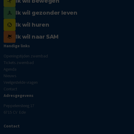
Ik wil bewegen
Ik wil gezonder leven
Ik wil huren
Ik wil naar SAM
Handige links
Openingstijden zwembad
Tickets zwembad
Agenda
Nieuws
Veelgestelde vragen
Contact
Adresgegevens
Peppelensteeg 17
6715 CV Ede
Contact