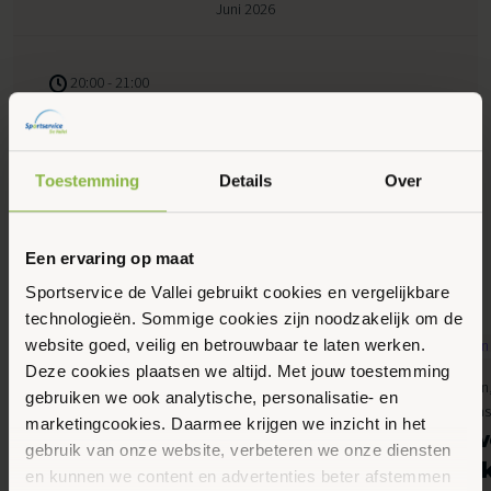
Juni 2026
20:00 - 21:00
Peppelensteeg 17, Ede
Toestemming
Details
Over
Maak favoriet
Een ervaring op maat
Gerelateerde activiteiten
Sportservice de Vallei gebruikt cookies en vergelijkbare
technologieën. Sommige cookies zijn noodzakelijk om de
website goed, veilig en betrouwbaar te laten werken.
Deze cookies plaatsen we altijd. Met jouw toestemming
6
7
4kids, Gemeente Ede, Jongeren, Kinderen,
Banenzwemmen, 
gebruiken we ook analytische, personalisatie- en
Augustus 2026
Augustus 2026
Peuters en kleuters, Recreatief zwemmen,
Senioren, Volw
marketingcookies. Daarmee krijgen we inzicht in het
Senioren, Volwassenen, Zwemmen
Banenz
gebruik van onze website, verbeteren we onze diensten
Recreatief zwemmen
zomervak
en kunnen we content en advertenties beter afstemmen