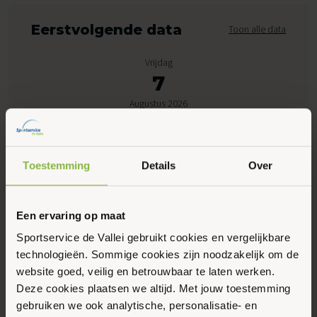
Eerstvolgende data
Toon alle data
Vrijdag
7
Augustus 2026
08:30 - 10:05
Toestemming
Details
Over
Peppelensteeg 17, Ede
Een ervaring op maat
Maak favoriet
Sportservice de Vallei gebruikt cookies en vergelijkbare
technologieën. Sommige cookies zijn noodzakelijk om de
Gerelateerde activiteiten
website goed, veilig en betrouwbaar te laten werken.
Deze cookies plaatsen we altijd. Met jouw toestemming
gebruiken we ook analytische, personalisatie- en