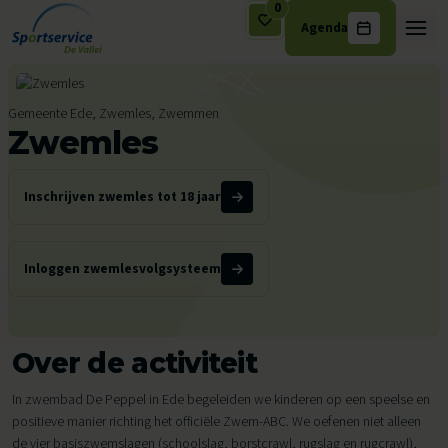
0
Agenda
Ga naar de inhoud
Gemeente Ede, Zwemles, Zwemmen
Zwemles
Inschrijven zwemles tot 18 jaar
Inloggen zwemlesvolgsysteem
Over de activiteit
In zwembad De Peppel in Ede begeleiden we kinderen op een speelse en
positieve manier richting het officiële Zwem-ABC. We oefenen niet alleen
de vier basiszwemslagen (schoolslag, borstcrawl, rugslag en rugcrawl),