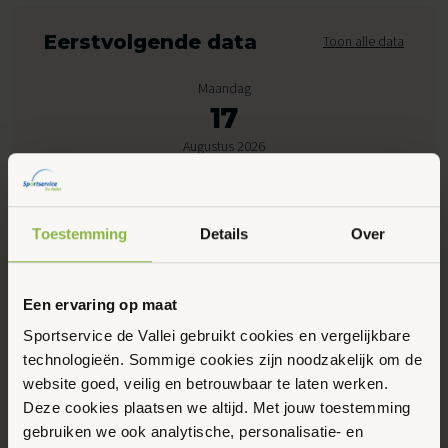
Eerstvolgende data
Toon alle data
Maandag
17
Augustus 2026
08:30 - 10:05
Toestemming
Details
Over
Peppelensteeg 17, Ede
Een ervaring op maat
Maak favoriet
Sportservice de Vallei gebruikt cookies en vergelijkbare
technologieën. Sommige cookies zijn noodzakelijk om de
Gerelateerde activiteiten
website goed, veilig en betrouwbaar te laten werken.
Deze cookies plaatsen we altijd. Met jouw toestemming
gebruiken we ook analytische, personalisatie- en