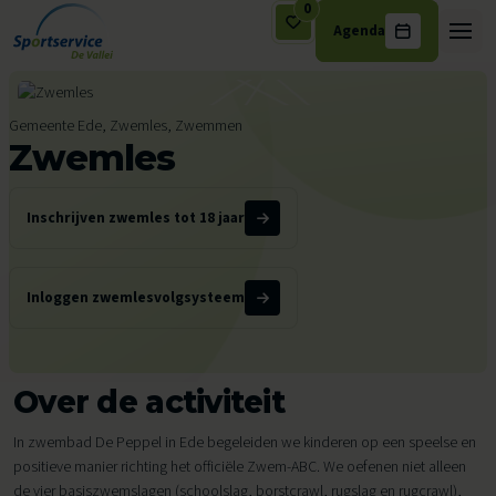
0
Agenda
Ga naar de inhoud
Gemeente Ede, Zwemles, Zwemmen
Zwemles
Inschrijven zwemles tot 18 jaar
Inloggen zwemlesvolgsysteem
Over de activiteit
In zwembad De Peppel in Ede begeleiden we kinderen op een speelse en
positieve manier richting het officiële Zwem-ABC. We oefenen niet alleen
de vier basiszwemslagen (schoolslag, borstcrawl, rugslag en rugcrawl),