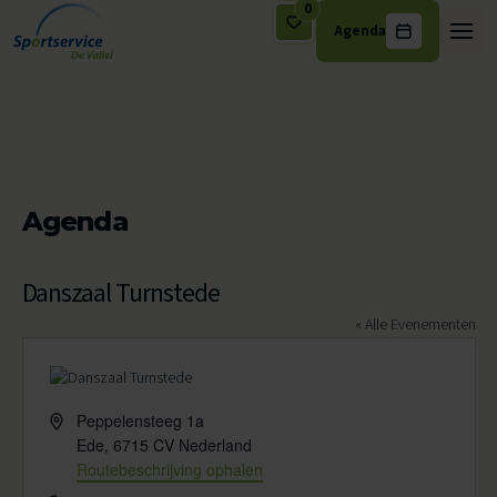
0
Agenda
Ga naar de inhoud
Agenda
Danszaal Turnstede
« Alle Evenementen
Adres
Peppelensteeg 1a
Ede
,
6715 CV
Nederland
Routebeschrijving ophalen