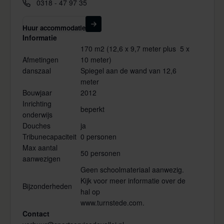
Telefoon
0318 - 47 97 35
Huur accommodatie
Informatie
170 m2 (12,6 x 9,7 meter plus 5 x
Afmetingen
10 meter)
danszaal
Spiegel aan de wand van 12,6
meter
Bouwjaar
2012
Inrichting
beperkt
onderwijs
Douches
ja
Tribunecapaciteit
0 personen
Max aantal
50 personen
aanwezigen
Geen schoolmateriaal aanwezig.
Kijk voor meer informatie over de
Bijzonderheden
hal op
www.turnstede.com
.
Contact