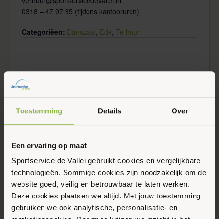
verhuur@sportservicedevallei.nl
0318 – 47 97 35 (tijdens kantooruren)
Categoriëen:
Danszaal
,
Ede
,
Te huur
Toestemming
Details
Over
Evenementen at this locatie
Een ervaring op maat
Sportservice de Vallei gebruikt cookies en vergelijkbare
Er zijn geen resultaten gevonden.
Bericht
technologieën. Sommige cookies zijn noodzakelijk om de
website goed, veilig en betrouwbaar te laten werken.
Aankomende
Deze cookies plaatsen we altijd. Met jouw toestemming
Selecteer
gebruiken we ook analytische, personalisatie- en
een