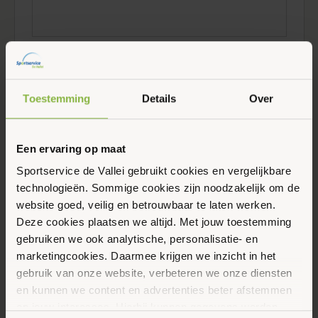
Evenementen at this locatie
Toestemming
Details
Over
Er zijn geen resultaten gevonden.
Bericht
Aankomende
Een ervaring op maat
Selecteer
Sportservice de Vallei gebruikt cookies en vergelijkbare
een
technologieën. Sommige cookies zijn noodzakelijk om de
Vorige
Vandaag
Volgende
datum.
website goed, veilig en betrouwbaar te laten werken.
Evenementen
Eveneme
Deze cookies plaatsen we altijd. Met jouw toestemming
gebruiken we ook analytische, personalisatie- en
Abonneer op kalender
marketingcookies. Daarmee krijgen we inzicht in het
gebruik van onze website, verbeteren we onze diensten
en kunnen we content en advertenties beter afstemmen
op jouw interesses. Hierbij kunnen gegevens worden