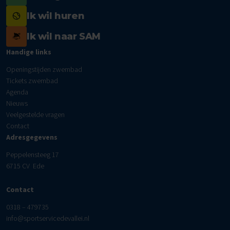
Ik wil huren
Ik wil naar SAM
Handige links
Openingstijden zwembad
Tickets zwembad
Agenda
Nieuws
Veelgestelde vragen
Contact
Adresgegevens
Peppelensteeg 17
6715 CV Ede
Contact
0318 – 479735
info@sportservicedevallei.nl