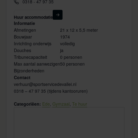
Telefoon
0318 - 47 97 35
Huur accommodatie
Informatie
Afmetingen
21 x 12 x 5,5 meter
Bouwjaar
1974
Inrichting onderwijs
volledig
Douches
ja
Tribunecapaciteit
0 personen
Max aantal aanwezigen
50 personen
Bijzonderheden
Contact
verhuur@sportservicedevallei.nl
0318 – 47 97 35 (tijdens kantooruren)
Categoriëen:
Ede
,
Gymzaal
,
Te huur