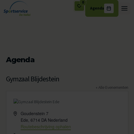
0
Agenda
Ga naar de inhoud
Agenda
Gymzaal Blijdestein
« Alle Evenementen
Adres
Goudenstein 7
Ede
,
6714 DA
Nederland
Routebeschrijving ophalen