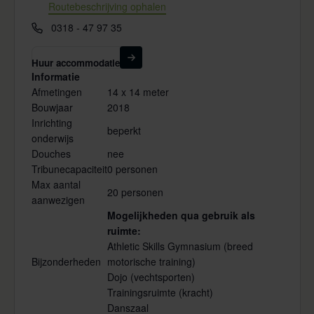
Routebeschrijving ophalen
Telefoon
0318 - 47 97 35
Huur accommodatie
Informatie
Afmetingen
14 x 14 meter
Bouwjaar
2018
Inrichting
beperkt
onderwijs
Douches
nee
Tribunecapaciteit
0 personen
Max aantal
20 personen
aanwezigen
Mogelijkheden qua gebruik als
ruimte:
Athletic Skills Gymnasium (breed
Bijzonderheden
motorische training)
Dojo (vechtsporten)
Trainingsruimte (kracht)
Danszaal