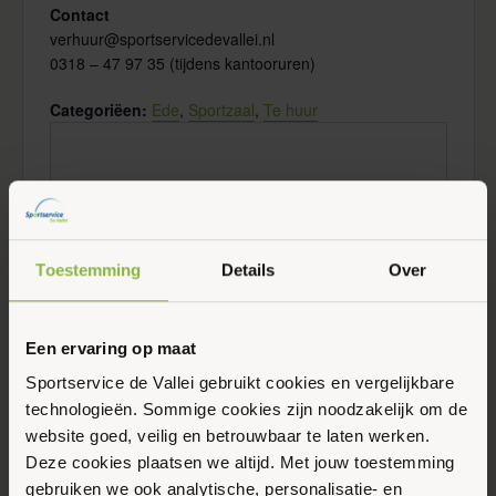
Contact
verhuur@sportservicedevallei.nl
0318 – 47 97 35 (tijdens kantooruren)
Categoriëen:
Ede
,
Sportzaal
,
Te huur
Toestemming
Details
Over
Een ervaring op maat
Evenementen at this locatie
Sportservice de Vallei gebruikt cookies en vergelijkbare
Er zijn geen resultaten gevonden.
technologieën. Sommige cookies zijn noodzakelijk om de
Bericht
website goed, veilig en betrouwbaar te laten werken.
Aankomende
Deze cookies plaatsen we altijd. Met jouw toestemming
gebruiken we ook analytische, personalisatie- en