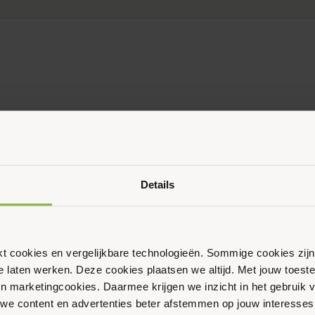
Ouder & Kind Beweegfeest
Multisport
Sportbieb
AquaKids
Scan & Play
Details
ikt cookies en vergelijkbare technologieën. Sommige cookies zij
te laten werken. Deze cookies plaatsen we altijd. Met jouw toe
 en marketingcookies. Daarmee krijgen we inzicht in het gebruik 
we content en advertenties beter afstemmen op jouw interesses