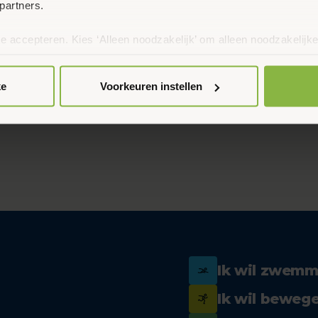
partners.
te accepteren. Kies ‘Alleen noodzakelijk’ om alleen noodzakelijke
 per categorie kiezen welke cookies je accepteert. Je kunt je ke
 Meer informatie vind je in ons
cookiebeleid en onze privacyver
ke
Voorkeuren instellen
Ik wil zwem
Ik wil beweg