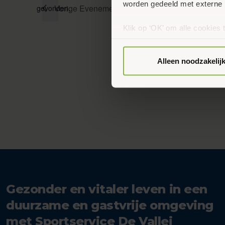
worden gedeeld met externe 
Vorige
Evenementen
gevonden.
Klik op ‘OK’ om alle cookies 
‘Voorkeuren instellen’ kun je
via onze cookie-instellingen.
Alleen noodzakelij
Gezonder en vitaler leven in een
duurzame en gastvrije omgeving
met Sportservice De Vallei