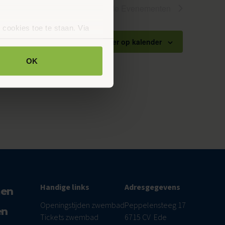
Volgende
Evenementen
 cookies toe te staan. Via
uze op ieder moment wijzigen
Abonneer op kalender
klaring.
OK
Handige links
Adresgegevens
men
Openingstijden zwembad
Peppelensteeg 17
en
Tickets zwembad
6715 CV Ede