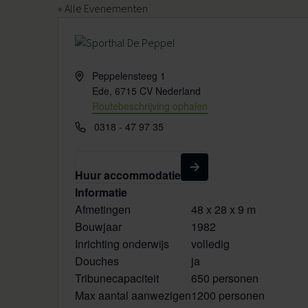
« Alle Evenementen
Voor buurtlocaties
Voor sportaanbieders
Leefstijlcoaching
Voor kinderopvang en BSO
Adres
Peppelensteeg 1
Ede
,
6715 CV
Nederland
Leefstijlloket
Voor thuis
Routebeschrijving ophalen
Lekker in je Vel voor jou
Telefoon
0318 - 47 97 35
Valpreventie
Huur accommodatie
Informatie
Afmetingen
48 x 28 x 9 m
Bouwjaar
1982
Inrichting onderwijs
volledig
Douches
ja
Tribunecapaciteit
650 personen
Max aantal aanwezigen
1200 personen