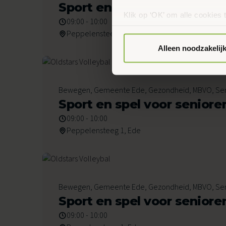
September 2026
Sport en spel voor seniore
Klik op ‘OK’ om alle cookies 
09:00 - 10:00
‘Voorkeuren instellen’ kun je
Peppelensteeg 1, Ede
via onze cookie-instellingen.
Alleen noodzakelij
2
Bewegen, Gemeente Ede, Gezondheid, MBVO, Se
Oktober 2026
Sport en spel voor seniore
09:00 - 10:00
Peppelensteeg 1, Ede
9
Bewegen, Gemeente Ede, Gezondheid, MBVO, Se
Oktober 2026
Sport en spel voor seniore
09:00 - 10:00