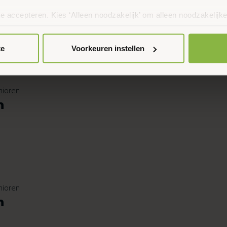
n
te accepteren. Kies ‘Alleen noodzakelijk’ om alleen noodzakelijke
 per categorie kiezen welke cookies je accepteert. Je kunt je ke
 Meer informatie vind je in ons
cookiebeleid en onze privacyver
ke
Voorkeuren instellen
nioren
n
nioren
n