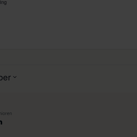
ing
ber
nioren
n