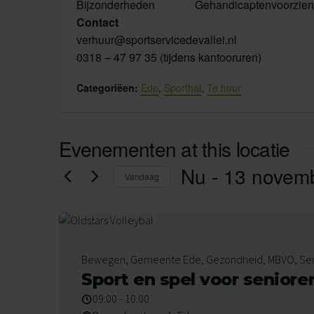
Bijzonderheden
Gehandicaptenvoorzien
Contact
verhuur@sportservicedevallei.nl
0318 – 47 97 35 (tijdens kantooruren)
Categoriëen:
Ede
,
Sporthal
,
Te huur
Evenementen at this locatie
Nu
 - 
13 novem
Vandaag
Selecteer
een
datum.
21
Bewegen, Gemeente Ede, Gezondheid, MBVO, Se
Augustus 2026
Sport en spel voor seniore
09:00 - 10:00