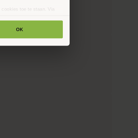
 cookies toe te staan. Via
uze op ieder moment wijzigen
klaring.
OK