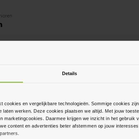
nioren
n
Details
nioren
n
ikt cookies en vergelijkbare technologieën. Sommige cookies zij
te laten werken. Deze cookies plaatsen we altijd. Met jouw toe
 en marketingcookies. Daarmee krijgen we inzicht in het gebruik 
we content en advertenties beter afstemmen op jouw interesses
partners.
nioren