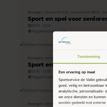
11
Bewegen, Gemeente Ede, Gezondheid, MBVO, Se
September 2026
Sport en spel voor seniore
09:00 - 10:00
Peppelensteeg 1, Ede
18
Toestemming
Bewegen, Gemeente Ede, Gezondheid, MBVO, Se
September 2026
Sport en spel voor seniore
09:00 - 10:00
Een ervaring op maat
Peppelensteeg 1, Ede
Sportservice de Vallei gebru
goed, veilig en betrouwbaar 
analytische, personalisatie-
we onze diensten en kunnen 
25
worden gedeeld met externe 
Bewegen, Gemeente Ede, Gezondheid, MBVO, Se