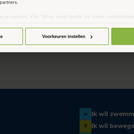
partners.
te accepteren. Kies ‘Alleen noodzakelijk’ om alleen noodzakelijke
 per categorie kiezen welke cookies je accepteert. Je kunt je ke
 Meer informatie vind je in ons
cookiebeleid en onze privacyver
ke
Voorkeuren instellen
Ik wil zwem
Ik wil beweg