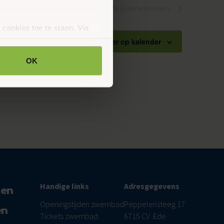
Volgende
Evenementen
 cookies toe te staan. Via
uze op ieder moment wijzigen
Abonneer op kalender
klaring.
OK
Handige links
Adresgegevens
men
Openingstijden zwembad
Peppelensteeg 17
en
Tickets zwembad
6715 CV Ede