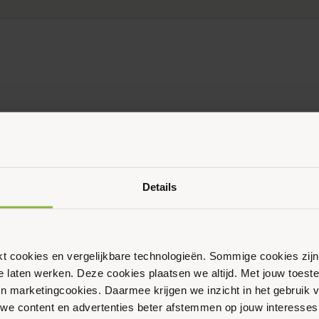
Ouder & Kind Beweegfeest
Multisport
Sportbieb
AquaKids
Scan & Play
Details
ikt cookies en vergelijkbare technologieën. Sommige cookies zij
te laten werken. Deze cookies plaatsen we altijd. Met jouw toe
 en marketingcookies. Daarmee krijgen we inzicht in het gebruik 
we content en advertenties beter afstemmen op jouw interesses