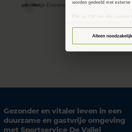
worden gedeeld met externe 
Vorige
Evenementen
gevonden.
Klik op ‘OK’ om alle cookies 
‘Voorkeuren instellen’ kun je
via onze cookie-instellingen.
Alleen noodzakelij
Gezonder en vitaler leven in een
duurzame en gastvrije omgeving
met Sportservice De Vallei