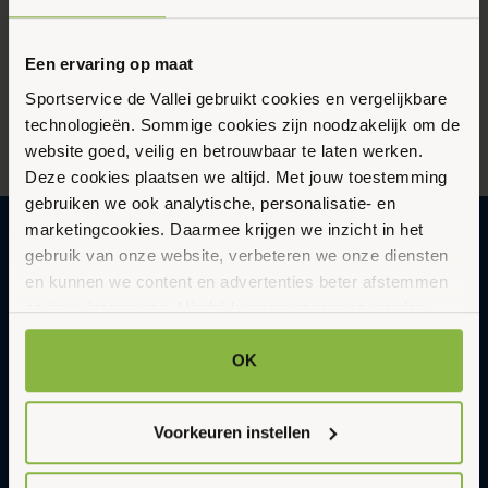
Evenementen
Eveneme
Abonneer op kalender
Een ervaring op maat
Sportservice de Vallei gebruikt cookies en vergelijkbare
technologieën. Sommige cookies zijn noodzakelijk om de
website goed, veilig en betrouwbaar te laten werken.
Deze cookies plaatsen we altijd. Met jouw toestemming
gebruiken we ook analytische, personalisatie- en
marketingcookies. Daarmee krijgen we inzicht in het
gebruik van onze website, verbeteren we onze diensten
Gezonder en vitaler leven in een
en kunnen we content en advertenties beter afstemmen
op jouw interesses. Hierbij kunnen gegevens worden
duurzame en gastvrije omgeving met
gedeeld met externe partners.
Sportservice De Vallei
OK
Abonneer op onze nieuwsbrief
Klik op ‘OK’ om alle cookies te accepteren. Kies ‘Alleen
Updates en nieuws in je inbox.
noodzakelijk’ om alleen noodzakelijke cookies toe te
Voorkeuren instellen
staan. Via ‘Voorkeuren instellen’ kun je per categorie
E-
Aanmelden
kiezen welke cookies je accepteert. Je kunt je keuze op
mailadres