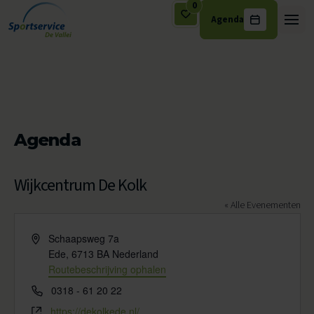
0
Agenda
Ga naar de inhoud
Agenda
Wijkcentrum De Kolk
« Alle Evenementen
Adres
Schaapsweg 7a
Ede
,
6713 BA
Nederland
Routebeschrijving ophalen
Telefoon
0318 - 61 20 22
Website
https://dekolkede.nl/