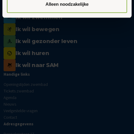
ieder moment wijzigen via onze cookie-instellingen. Meer
Alleen noodzakelijke
informatie vind je in ons
cookiebeleid en onze
privacyverklaring.
Ik wil zwemmen
Ik wil bewegen
Ik wil gezonder leven
Ik wil huren
Ik wil naar SAM
Handige links
Openingstijden zwembad
Tickets zwembad
Agenda
Nieuws
Veelgestelde vragen
Contact
Adresgegevens