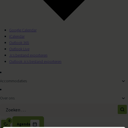
Google Calendar
iCalendar
Outlook 365
Outlook Live
.ics bestand exporteren
Outlook .ics bestand exporteren
Accommodaties
Over ons
Zoek naar:
0
Agenda