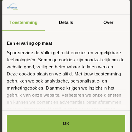
Toestemming
Details
Over
0 min
21 april, 2026
Latin van 24 Dance Fit
Een ervaring op maat
Sportservice de Vallei gebruikt cookies en vergelijkbare
technologieën. Sommige cookies zijn noodzakelijk om de
website goed, veilig en betrouwbaar te laten werken.
Deze cookies plaatsen we altijd. Met jouw toestemming
gebruiken we ook analytische, personalisatie- en
marketingcookies. Daarmee krijgen we inzicht in het
gebruik van onze website, verbeteren we onze diensten
Agenda
en kunnen we content en advertenties beter afstemmen
op jouw interesses. Hierbij kunnen gegevens worden
Evenementen
gedeeld met externe partners.
OK
Er zijn geen resultaten gevonden.
Bericht
Klik op ‘OK’ om alle cookies te accepteren. Kies ‘Alleen