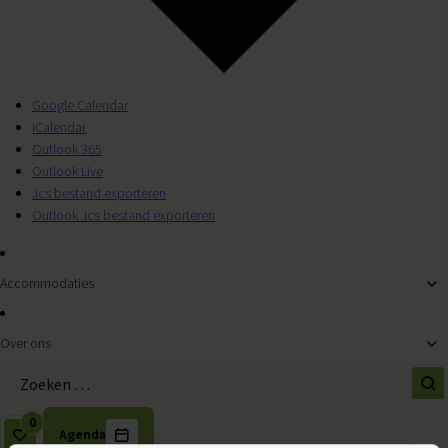
Google Calendar
iCalendar
Outlook 365
Outlook Live
.ics bestand exporteren
Outlook .ics bestand exporteren
Accommodaties
Over ons
Zoek naar:
0
Agenda