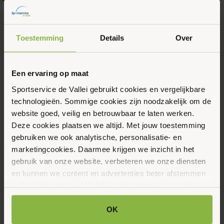
Toestemming
Details
Over
0 min
9 september, 2025
Wandeluitdaging
Een ervaring op maat
Sportservice de Vallei gebruikt cookies en vergelijkbare
technologieën. Sommige cookies zijn noodzakelijk om de
website goed, veilig en betrouwbaar te laten werken.
Deze cookies plaatsen we altijd. Met jouw toestemming
gebruiken we ook analytische, personalisatie- en
marketingcookies. Daarmee krijgen we inzicht in het
gebruik van onze website, verbeteren we onze diensten
Agenda
en kunnen we content en advertenties beter afstemmen
op jouw interesses. Hierbij kunnen gegevens worden
Evenementen
gedeeld met externe partners.
OK
Er zijn geen resultaten gevonden.
Bericht
Klik op ‘OK’ om alle cookies te accepteren. Kies ‘Alleen