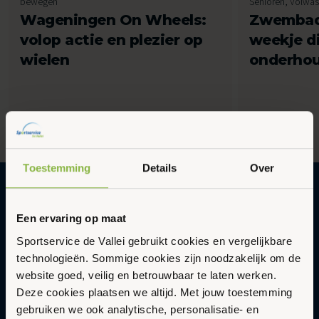
bewegen
Senioren, Volw
Wageningen On Wheels:
Zwembad
volop actie en plezier op
weekje d
wielen
onderho
1 min
1 min
Toestemming
Details
Over
Gezonder en vitaler leven in een
Een ervaring op maat
duurzame en gastvrije omgeving met
Sportservice de Vallei gebruikt cookies en vergelijkbare
Sportservice De Vallei
technologieën. Sommige cookies zijn noodzakelijk om de
website goed, veilig en betrouwbaar te laten werken.
Abonneer op onze nieuwsbrief
Deze cookies plaatsen we altijd. Met jouw toestemming
Updates en nieuws in je inbox.
gebruiken we ook analytische, personalisatie- en