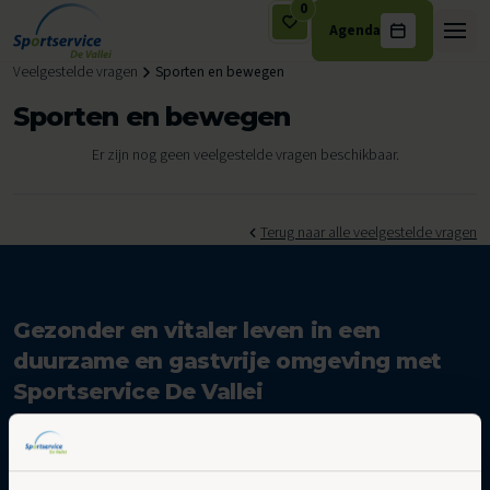
0
Agenda
Ga naar de inhoud
Veelgestelde vragen
Sporten en bewegen
Sporten en bewegen
Er zijn nog geen veelgestelde vragen beschikbaar.
Terug naar alle veelgestelde vragen
Gezonder en vitaler leven in een
duurzame en gastvrije omgeving met
Sportservice De Vallei
Abonneer op onze nieuwsbrief
Updates en nieuws in je inbox.