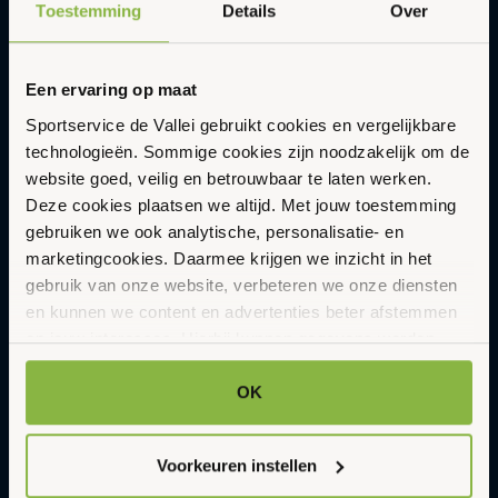
E-
Toestemming
Details
Over
Aanmelden
mailadres
Een ervaring op maat
Ik wil zwemmen
Sportservice de Vallei gebruikt cookies en vergelijkbare
technologieën. Sommige cookies zijn noodzakelijk om de
Ik wil bewegen
website goed, veilig en betrouwbaar te laten werken.
Ik wil gezonder leven
Deze cookies plaatsen we altijd. Met jouw toestemming
gebruiken we ook analytische, personalisatie- en
Ik wil huren
marketingcookies. Daarmee krijgen we inzicht in het
gebruik van onze website, verbeteren we onze diensten
Ik wil naar SAM
en kunnen we content en advertenties beter afstemmen
Handige links
op jouw interesses. Hierbij kunnen gegevens worden
Openingstijden zwembad
gedeeld met externe partners.
Tickets zwembad
OK
Agenda
Klik op ‘OK’ om alle cookies te accepteren. Kies ‘Alleen
Nieuws
noodzakelijk’ om alleen noodzakelijke cookies toe te
Veelgestelde vragen
Voorkeuren instellen
staan. Via ‘Voorkeuren instellen’ kun je per categorie
Contact