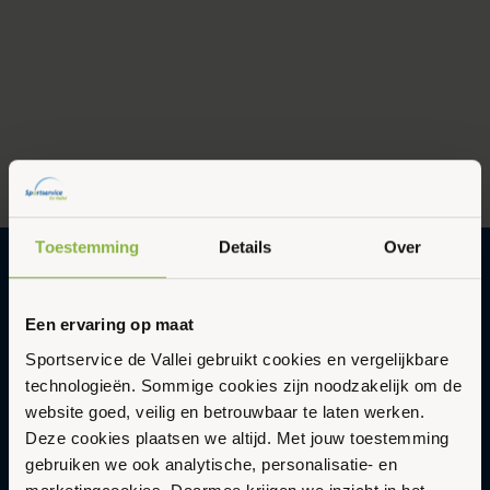
Toestemming
Details
Over
Gezonder en vitaler leven in een
Een ervaring op maat
duurzame en gastvrije omgeving met
Sportservice de Vallei gebruikt cookies en vergelijkbare
Sportservice De Vallei
technologieën. Sommige cookies zijn noodzakelijk om de
Abonneer op onze nieuwsbrief
website goed, veilig en betrouwbaar te laten werken.
Updates en nieuws in je inbox.
Deze cookies plaatsen we altijd. Met jouw toestemming
gebruiken we ook analytische, personalisatie- en
E-
Aanmelden