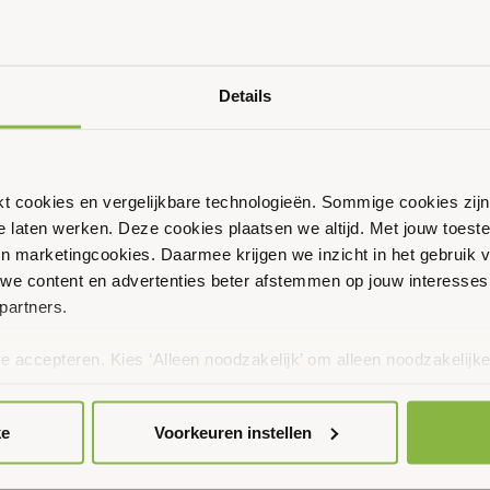
Er zijn geen resultaten gevonden.
Bericht
Details
Ouder & Kind Beweegfeest
Multisport
Sportbieb
ikt cookies en vergelijkbare technologieën. Sommige cookies zij
te laten werken. Deze cookies plaatsen we altijd. Met jouw toe
AquaKids
 en marketingcookies. Daarmee krijgen we inzicht in het gebruik 
we content en advertenties beter afstemmen op jouw interesses
Scan & Play
partners.
te accepteren. Kies ‘Alleen noodzakelijk’ om alleen noodzakelijke
 per categorie kiezen welke cookies je accepteert. Je kunt je ke
 Meer informatie vind je in ons
cookiebeleid en onze privacyver
ke
Voorkeuren instellen