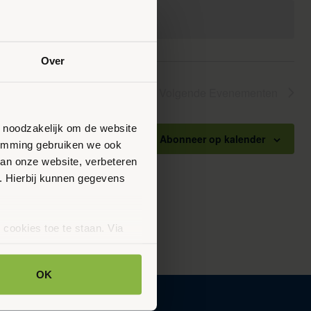
Over
Volgende
Evenementen
n noodzakelijk om de website
Abonneer op kalender
stemming gebruiken we ook
van onze website, verbeteren
. Hierbij kunnen gegevens
 cookies toe te staan. Via
uze op ieder moment wijzigen
klaring.
OK