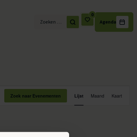
0
Agenda
Zoek naar:
Evenemen
Zoek naar Evenementen
Lijst
Maand
Kaart
weergaven
navigatie