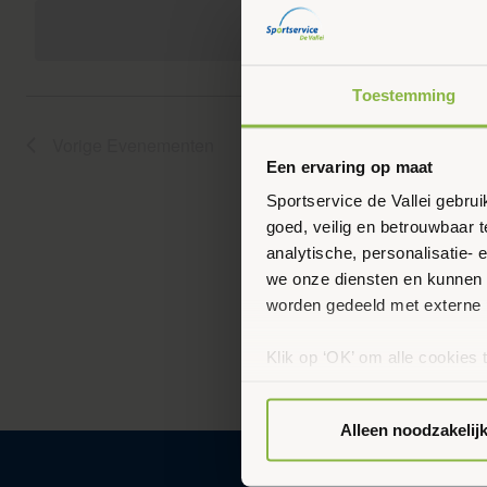
Evenementen
navigatie
een
Voor buurtlocaties
met
datum.
keyword.
Voor sportaanbieders
Toestemming
Leefstijlcoaching
Voor kinderopvang en BSO
Vorige
Evenementen
Leefstijlloket
Voor thuis
Een ervaring op maat
Lekker in je Vel voor jou
Sportservice de Vallei gebru
goed, veilig en betrouwbaar 
Valpreventie
analytische, personalisatie-
we onze diensten en kunnen 
worden gedeeld met externe 
Klik op ‘OK’ om alle cookies 
‘Voorkeuren instellen’ kun je
via onze cookie-instellingen.
Alleen noodzakelij