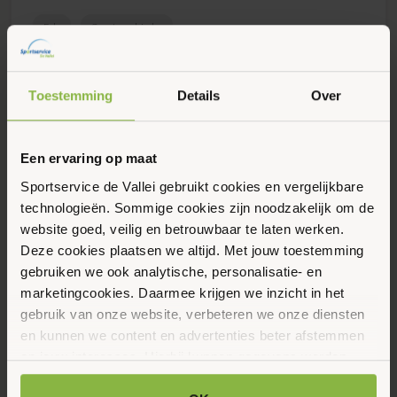
Ede
Sportaanbieder
Toestemming
Details
Over
De Yoga Shala
Een ervaring op maat
Bergstraat 5, Wageningen, 6701 AB, Nederland
Sportservice de Vallei gebruikt cookies en vergelijkbare
technologieën. Sommige cookies zijn noodzakelijk om de
Sportaanbieder
Wageningen
website goed, veilig en betrouwbaar te laten werken.
Deze cookies plaatsen we altijd. Met jouw toestemming
gebruiken we ook analytische, personalisatie- en
marketingcookies. Daarmee krijgen we inzicht in het
Climax Atletiekvereniging Ede
gebruik van onze website, verbeteren we onze diensten
en kunnen we content en advertenties beter afstemmen
Sportparkweg 20, Ede, 6717 LD, Nederland
op jouw interesses. Hierbij kunnen gegevens worden
gedeeld met externe partners.
Ede
Sportaanbieder