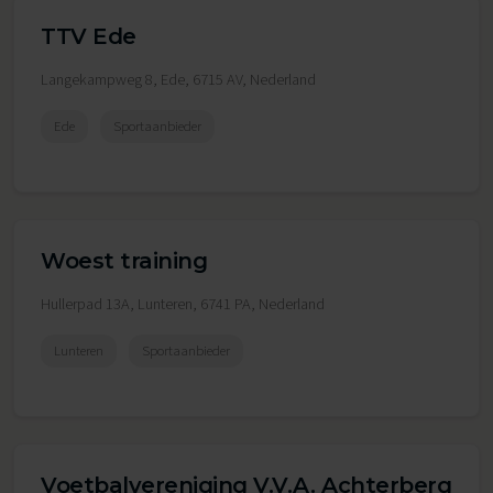
TTV Ede
Langekampweg 8, Ede, 6715 AV, Nederland
Ede
Sportaanbieder
Woest training
Hullerpad 13A, Lunteren, 6741 PA, Nederland
Lunteren
Sportaanbieder
Voetbalvereniging V.V.A. Achterberg