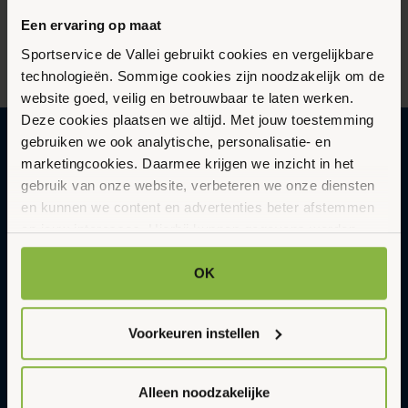
Een ervaring op maat
Sportservice de Vallei gebruikt cookies en vergelijkbare
technologieën. Sommige cookies zijn noodzakelijk om de
website goed, veilig en betrouwbaar te laten werken.
Deze cookies plaatsen we altijd. Met jouw toestemming
gebruiken we ook analytische, personalisatie- en
marketingcookies. Daarmee krijgen we inzicht in het
Gezonder en vitaler leven in een
gebruik van onze website, verbeteren we onze diensten
duurzame en gastvrije omgeving met
en kunnen we content en advertenties beter afstemmen
Sportservice De Vallei
op jouw interesses. Hierbij kunnen gegevens worden
gedeeld met externe partners.
Abonneer op onze nieuwsbrief
OK
Updates en nieuws in je inbox.
Klik op ‘OK’ om alle cookies te accepteren. Kies ‘Alleen
E-
noodzakelijk’ om alleen noodzakelijke cookies toe te
Aanmelden
mailadres
Voorkeuren instellen
staan. Via ‘Voorkeuren instellen’ kun je per categorie
kiezen welke cookies je accepteert. Je kunt je keuze op
ieder moment wijzigen via onze cookie-instellingen. Meer
Alleen noodzakelijke
Ik wil zwemmen
informatie vind je in ons
cookiebeleid en onze