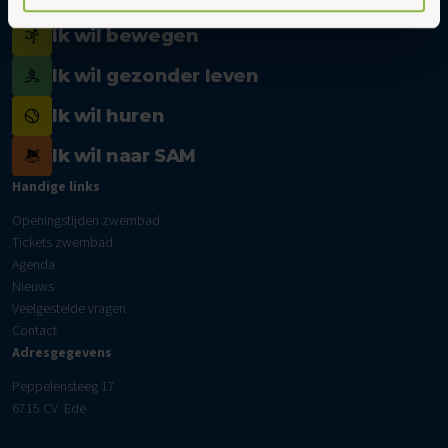
privacyverklaring.
Ik wil bewegen
Ik wil gezonder leven
Ik wil huren
Ik wil naar SAM
Handige links
Openingstijden zwembad
Tickets zwembad
Agenda
Nieuws
Veelgestelde vragen
Contact
Adresgegevens
Peppelensteeg 17
6715 CV Ede