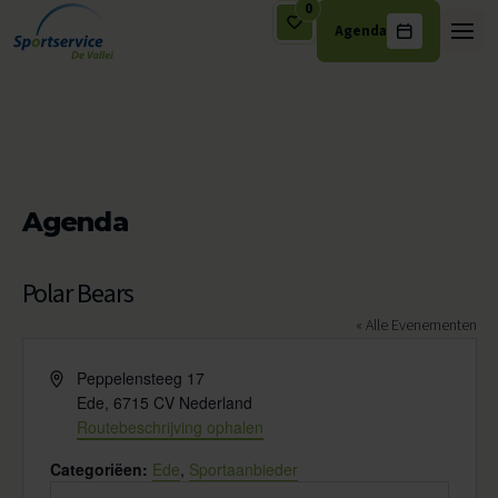
0
Agenda
Ga naar de inhoud
Agenda
Polar Bears
« Alle Evenementen
Adres
Peppelensteeg 17
Ede
,
6715 CV
Nederland
Routebeschrijving ophalen
Categoriëen:
Ede
,
Sportaanbieder