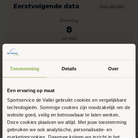
Eerstvolgende data
Toon alle data
Woensdag
8
Juli 2026
12:00 - 13:00
Peppelensteeg 17, Ede
Toestemming
Details
Over
Maak favoriet
Een ervaring op maat
Sportservice de Vallei gebruikt cookies en vergelijkbare
technologieën. Sommige cookies zijn noodzakelijk om de
Gerelateerde activiteiten
website goed, veilig en betrouwbaar te laten werken.
Deze cookies plaatsen we altijd. Met jouw toestemming
gebruiken we ook analytische, personalisatie- en
marketingcookies. Daarmee krijgen we inzicht in het