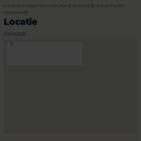
te trainen en soepel te houden, terwijl de belasting op je gewrichten
minimaal blijft.
Locatie
Plan je route