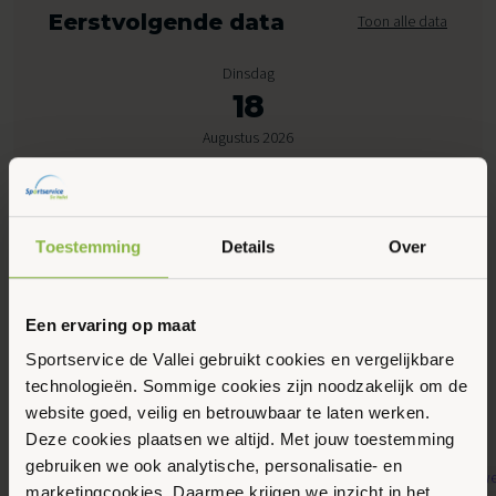
Eerstvolgende data
Toon alle data
Dinsdag
18
Augustus 2026
19:00 - 19:45
Peppelensteeg 17, Ede
Toestemming
Details
Over
Maak favoriet
Een ervaring op maat
Sportservice de Vallei gebruikt cookies en vergelijkbare
technologieën. Sommige cookies zijn noodzakelijk om de
Gerelateerde activiteiten
website goed, veilig en betrouwbaar te laten werken.
Deze cookies plaatsen we altijd. Met jouw toestemming
gebruiken we ook analytische, personalisatie- en
marketingcookies. Daarmee krijgen we inzicht in het