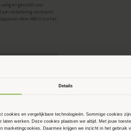
 veilig en geschikt voor
aan verbetering van kracht,
ntspannen sfeer. MBVO is in het
Ouder & Kind Beweegfeest
Multisport
Sportbieb
AquaKids
Scan & Play
Details
ikt cookies en vergelijkbare technologieën. Sommige cookies zij
te laten werken. Deze cookies plaatsen we altijd. Met jouw toe
 en marketingcookies. Daarmee krijgen we inzicht in het gebruik 