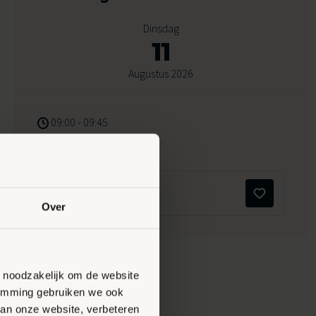
Dinsdag
11
Augustus 2026
09:00 - 09:45
Peppelensteeg 17, Ede
Maak favoriet
Over
n noodzakelijk om de website
stemming gebruiken we ook
van onze website, verbeteren