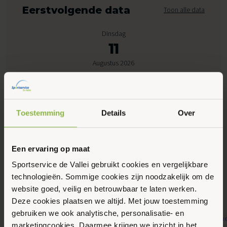
Eerstvolgende data
Toon alle data
Dinsdag
11
Augustus 2026
09:00 - 09:45
Peppelensteeg 17, Ede
Toestemming
Details
Over
Maak favoriet
Een ervaring op maat
Sportservice de Vallei gebruikt cookies en vergelijkbare
technologieën. Sommige cookies zijn noodzakelijk om de
Gerelateerde activiteiten
website goed, veilig en betrouwbaar te laten werken.
Deze cookies plaatsen we altijd. Met jouw toestemming
gebruiken we ook analytische, personalisatie- en
marketingcookies. Daarmee krijgen we inzicht in het