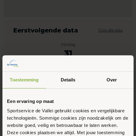
Eerstvolgende data
Toon alle data
Dinsdag
31
Maart 2026
Toestemming
Details
Over
13:45 - 14:45
Peppelensteeg 17, Ede
Een ervaring op maat
Maak favoriet
Sportservice de Vallei gebruikt cookies en vergelijkbare
technologieën. Sommige cookies zijn noodzakelijk om de
website goed, veilig en betrouwbaar te laten werken.
Gerelateerde activiteiten
Deze cookies plaatsen we altijd. Met jouw toestemming