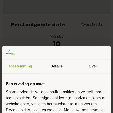
Eerstvolgende data
Toon alle data
Maandag
10
Augustus 2026
Toestemming
Details
Over
09:15 - 10:15
Marktplein 10, Ederveen
Een ervaring op maat
Maak favoriet
Sportservice de Vallei gebruikt cookies en vergelijkbare
technologieën. Sommige cookies zijn noodzakelijk om de
website goed, veilig en betrouwbaar te laten werken.
Gerelateerde activiteiten
Deze cookies plaatsen we altijd. Met jouw toestemming