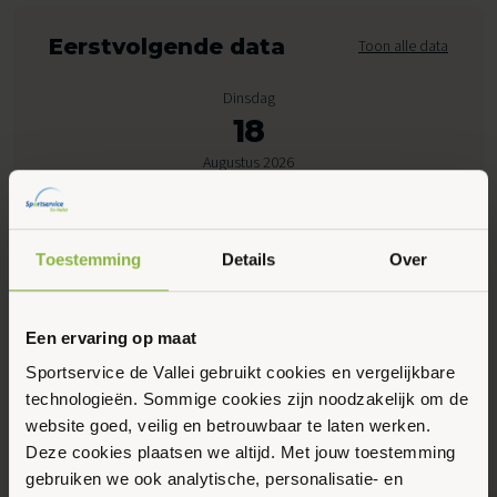
Eerstvolgende data
Toon alle data
Dinsdag
18
Augustus 2026
20:00 - 20:30
Toestemming
Details
Over
Peppelensteeg 17, Ede
Een ervaring op maat
Maak favoriet
Sportservice de Vallei gebruikt cookies en vergelijkbare
technologieën. Sommige cookies zijn noodzakelijk om de
Gerelateerde activiteiten
website goed, veilig en betrouwbaar te laten werken.
Deze cookies plaatsen we altijd. Met jouw toestemming
gebruiken we ook analytische, personalisatie- en