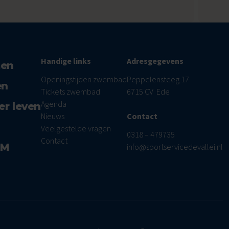
Handige links
Adresgegevens
men
Openingstijden zwembad
Peppelensteeg 17
en
Tickets zwembad
6715 CV Ede
Agenda
er leven
Nieuws
Contact
Veelgestelde vragen
0318 – 479735
Contact
AM
info@sportservicedevallei.nl