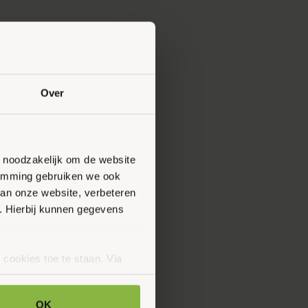
Over
n noodzakelijk om de website
stemming gebruiken we ook
van onze website, verbeteren
. Hierbij kunnen gegevens
 cookies toe te staan. Via
uze op ieder moment wijzigen
klaring.
OK