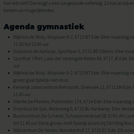
Kan iets niet? Dan krijgt u een aangepaste oefening. Zo kun je blijv
Voor buurtlocaties
binnen uw mogelijkheden.
Voor sportaanbieders
Agenda gymnastiek
Leefstijlcoaching
Voor kinderopvang en BSO
Wijkhuis de Wulp, Wulplaan 9-2, 6713 BT Ede. Elke maandag van
Leefstijlloket
Voor thuis
11.00 tot 12.00 uur.
Dorpshuis de Aanloop, Sportlaan 5, 6731 BD Otterlo. Elke maan
Lekker in je Vel voor jou
Sporthal ’t Riet, Laan der Verenigde Naties 84, 6717 JE Ede. El
uur.
Valpreventie
Wijkhuis de Wulp, Wulplaan 9-2, 6713 BT Ede. Elke maandag van
groep gaat tijdelijk niet door.
Kerkelijk zalencentrum Rehoboth, Driehoek 11, 6711 DH Ede. 
11.45 uur.
Vilente De Pleinen, Pollenstein 174, 6714 Ede. Elke maandag va
Dorpshuis De Spil, Molenweg 8, 6732 BL Harskamp. Elke dinsdag
Buurtcentrum De Schakel, Schaepmanstraat 58, 6741 WV Lunte
tot 11.45 uur. Deze groep vindt tijdelijk plaats bij Stichting Ana 
Wijkcentrum De Velder, Munnikenhof 17, 6715 EC Ede. Elk woens