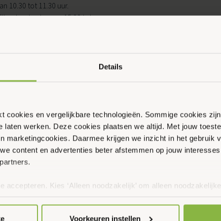
n 10.30 tot 11.30 uur.
lke donderdag van 15.00 tot
 Elke donderdag van 9.00 tot
0 tot 11.30 uur.
Details
ikt cookies en vergelijkbare technologieën. Sommige cookies zij
te laten werken. Deze cookies plaatsen we altijd. Met jouw toe
 en marketingcookies. Daarmee krijgen we inzicht in het gebruik 
we content en advertenties beter afstemmen op jouw interesses
partners.
te accepteren. Kies ‘Alleen noodzakelijk’ om alleen noodzakelijke
 per categorie kiezen welke cookies je accepteert. Je kunt je ke
 Meer informatie vind je in ons
cookiebeleid en onze privacyver
ke
Voorkeuren instellen