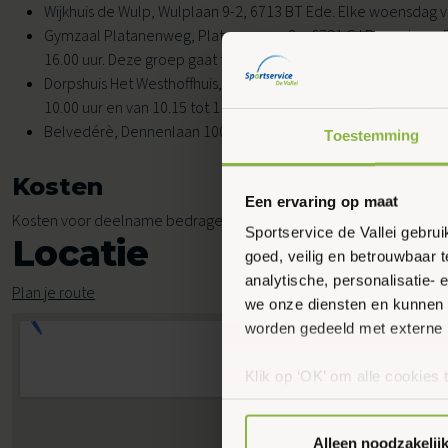
Wijkhuis de Wulp, Wulplaan 9-2, 6713 BT Ede. Elke woensdag va
Gymzaal Platanenweg, Platanenweg 2a, 6721 CJ Bennekom. E
16.00 uur. Deze groep gaat tijdelijk niet door.
Dorpshuis Het Westhoffhuis, Dorpsstraat 28, 6741 AL Lunteren.
10.00 uur en van 10.15 tot 11.15 uur.
Belvedérè, Dennenlaan 100, 6711 RB Ede. Elke vrijdag van 10.3
Toestemming
Kosten
Een ervaring op maat
Kosten voor deelname bedragen € 4,40 per les.
Sportservice de Vallei gebru
Locatie
goed, veilig en betrouwbaar 
analytische, personalisatie-
Plan je route
we onze diensten en kunnen 
worden gedeeld met externe 
Klik op ‘OK’ om alle cookies 
‘Voorkeuren instellen’ kun je
via onze cookie-instellingen.
Alleen noodzakelij