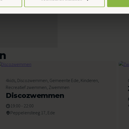
en
7
4kids, Discozwemmen, Gemeente Ede, Kinderen,
Augustus 2026
Recreatief zwemmen, Zwemmen
Discozwemmen
19:00 - 22:00
Peppelensteeg 17, Ede