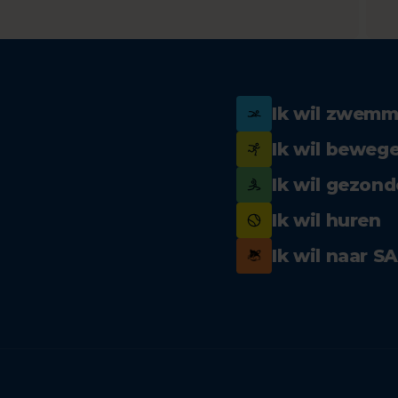
Ik wil zwem
Ik wil beweg
Ik wil gezond
Ik wil huren
Ik wil naar S