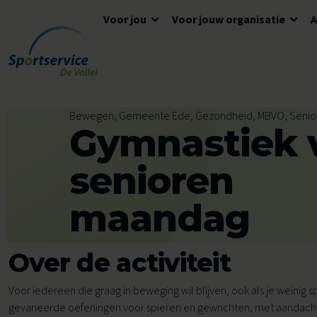
Voor jou
Voor jouw organisatie
Ga naar de inhoud
Algemene informatie
Advies en ondersteuning
Overzicht accommodaties
Bewegen, Gemeente Ede, Gezondheid, MBVO, Senio
Gymnastiek 
Openingstijden
Lokaal Sportakkoord
Algemene voorwaarden
Tickets en reserveren
Meedoen
Tarieven
senioren
Tarieven
Veelgestelde vragen
maandag
Ons aanbod voor jou
Zwemles
Over de activiteit
Voor kinderen
Voor scholen
Voor iedereen die graag in beweging wil blijven, ook als je weinig 
Avond4Daagse
gevarieerde oefeningen voor spieren en gewrichten, met aandach