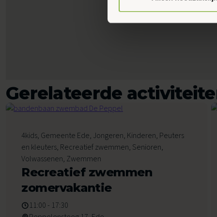
Gerelateerde activiteit
7
4kids, Gemeente Ede, Jongeren, Kinderen, Peuters
Augustus 2026
en kleuters, Recreatief zwemmen, Senioren,
Volwassenen, Zwemmen
Recreatief zwemmen
zomervakantie
11:00 - 17:30
Peppelensteeg 17, Ede