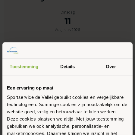
Dinsdag
11
Augustus 2026
14:30 - 16:30
Mesdagstraat, Ede
Gratis
Toestemming
Details
Over
Maak favoriet
Een ervaring op maat
Sportservice de Vallei gebruikt cookies en vergelijkbare
technologieën. Sommige cookies zijn noodzakelijk om de
Gerelateerde activiteiten
website goed, veilig en betrouwbaar te laten werken.
Deze cookies plaatsen we altijd. Met jouw toestemming
gebruiken we ook analytische, personalisatie- en
marketingcookies. Daarmee krijgen we inzicht in het