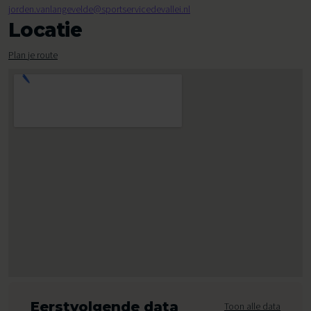
jorden.vanlangevelde@sportservicedevallei.nl
Locatie
Plan je route
Eerstvolgende data
Toon alle data