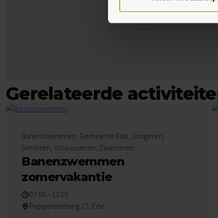
Gerelateerde activiteit
6
Banenzwemmen, Gemeente Ede, Jongeren,
Augustus 2026
Senioren, Volwassenen, Zwemmen
Banenzwemmen
zomervakantie
07:00 - 11:00
Peppelensteeg 17, Ede