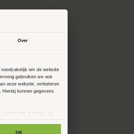
Over
n noodzakelijk om de website
stemming gebruiken we ook
van onze website, verbeteren
. Hierbij kunnen gegevens
 cookies toe te staan. Via
uze op ieder moment wijzigen
klaring.
OK