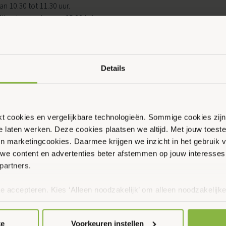
n 10.30 tot 11.30 uur.
lke donderdag van 15.00 tot
 Elke donderdag van 9.00 tot
0 tot 11.30 uur.
Details
ikt cookies en vergelijkbare technologieën. Sommige cookies zij
te laten werken. Deze cookies plaatsen we altijd. Met jouw toe
 en marketingcookies. Daarmee krijgen we inzicht in het gebruik 
we content en advertenties beter afstemmen op jouw interesses
partners.
te accepteren. Kies ‘Alleen noodzakelijk’ om alleen noodzakelijke
 per categorie kiezen welke cookies je accepteert. Je kunt je ke
 Meer informatie vind je in ons
cookiebeleid en onze privacyver
ke
Voorkeuren instellen