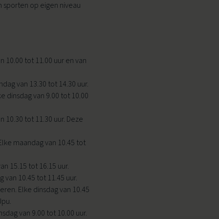
en sporten op eigen niveau
Ouder & Kind Beweegfeest
 10.00 tot 11.00 uur en van
Multisport
dag van 13.30 tot 14.30 uur.
Sportbieb
ke dinsdag van 9.00 tot 10.00
AquaKids
 10.30 tot 11.30 uur. Deze
Scan & Play
Elke maandag van 10.45 tot
n 15.15 tot 16.15 uur.
 van 10.45 tot 11.45 uur.
ren. Elke dinsdag van 10.45
Upu.
dag van 9.00 tot 10.00 uur.