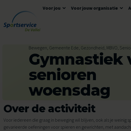
Voor jou
Voor jouw organisatie
Ga naar de inhoud
Algemene informatie
Advies en ondersteuning
Overzicht accommodaties
Bewegen, Gemeente Ede, Gezondheid, MBVO, Senio
Gymnastiek 
Openingstijden
Lokaal Sportakkoord
Algemene voorwaarden
Tickets en reserveren
Meedoen
Tarieven
senioren
Tarieven
Veelgestelde vragen
woensdag
Ons aanbod voor jou
Zwemles
Over de activiteit
Voor kinderen
Voor scholen
Voor iedereen die graag in beweging wil blijven, ook als je weinig 
Avond4Daagse
gevarieerde oefeningen voor spieren en gewrichten, met aandach