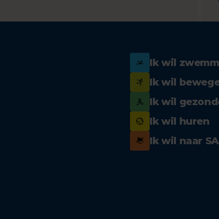
Ik wil zwem
Ik wil beweg
Ik wil gezond
Ik wil huren
Ik wil naar S