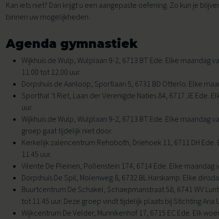
Kan iets niet? Dan krijgt u een aangepaste oefening. Zo kun je blijv
Voor buurtlocaties
binnen uw mogelijkheden.
Voor sportaanbieders
Agenda gymnastiek
Leefstijlcoaching
Voor kinderopvang en BSO
Wijkhuis de Wulp, Wulplaan 9-2, 6713 BT Ede. Elke maandag van
Leefstijlloket
Voor thuis
11.00 tot 12.00 uur.
Dorpshuis de Aanloop, Sportlaan 5, 6731 BD Otterlo. Elke maan
Lekker in je Vel voor jou
Sporthal ’t Riet, Laan der Verenigde Naties 84, 6717 JE Ede. El
uur.
Valpreventie
Wijkhuis de Wulp, Wulplaan 9-2, 6713 BT Ede. Elke maandag van
groep gaat tijdelijk niet door.
Kerkelijk zalencentrum Rehoboth, Driehoek 11, 6711 DH Ede. 
11.45 uur.
Vilente De Pleinen, Pollenstein 174, 6714 Ede. Elke maandag va
Dorpshuis De Spil, Molenweg 8, 6732 BL Harskamp. Elke dinsdag
Buurtcentrum De Schakel, Schaepmanstraat 58, 6741 WV Lunte
tot 11.45 uur. Deze groep vindt tijdelijk plaats bij Stichting Ana 
Wijkcentrum De Velder, Munnikenhof 17, 6715 EC Ede. Elk woens