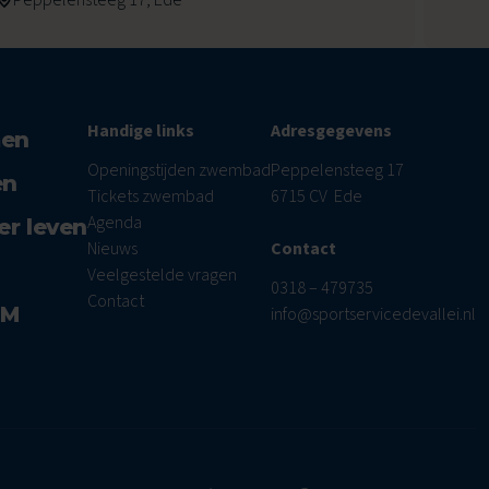
Handige links
Adresgegevens
men
Openingstijden zwembad
Peppelensteeg 17
en
Tickets zwembad
6715 CV Ede
Agenda
er leven
Nieuws
Contact
Veelgestelde vragen
0318 – 479735
Contact
AM
info@sportservicedevallei.nl