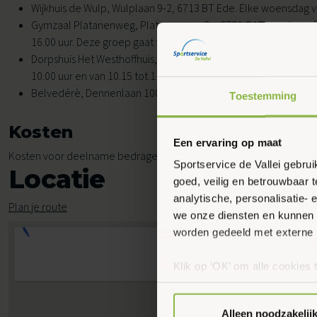
Wijkhuis de Wulp, Wulplaan 9-2, 6713 BT Ede. Elke woensdag va
Gymzaal Platanenweg, Platanenweg 2a, 6721 CJ Bennekom. E
16.00 uur. Deze groep gaat tijdelijk niet door.
Dorpshuis Het Westhoffhuis, Dorpsstraat 28, 6741 AL Lunteren.
10.00 uur en van 10.15 tot 11.15 uur.
Belvedérè, Dennenlaan 100, 6711 RB Ede. Elke vrijdag van 10.3
Toestemming
Kosten
Een ervaring op maat
Kosten voor deelname bedragen € 4,40 per les.
Sportservice de Vallei gebru
Locatie
goed, veilig en betrouwbaar 
analytische, personalisatie-
Plan je route
we onze diensten en kunnen 
worden gedeeld met externe 
Klik op ‘OK’ om alle cookies 
‘Voorkeuren instellen’ kun je
via onze cookie-instellingen.
Alleen noodzakelij