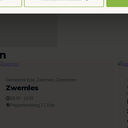
en
6
Gemeente Ede, Zwemles, Zwemmen
Augustus 2026
Zwemles
08:30 - 10:05
Peppelensteeg 17, Ede