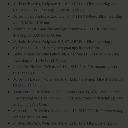
Wijkhuis de Wulp, Wulplaan 9-2, 6713 BT Ede. Elke maandag van
10.00 tot 11.00 uur en van 11.00 tot 12.00 uur.
Dorpshuis de Aanloop, Sportlaan 5, 6731 BD Otterlo. Elke maandag
van 13.30 tot 14.30 uur.
Sporthal ’t Riet, Laan der Verenigde Naties 84, 6717 JE Ede. Elke
dinsdag van 9.00 tot 10.00 uur.
Wijkhuis de Wulp, Wulplaan 9-2, 6713 BT Ede. Elke maandag van
10.30 tot 11.30 uur. Deze groep gaat tijdelijk niet door.
Kerkelijk zalencentrum Rehoboth, Driehoek 11, 6711 DH Ede. Elke
maandag van 10.45 tot 11.45 uur.
Vilente De Pleinen, Pollenstein 174, 6714 Ede. Elke maandag van
15.15 tot 16.15 uur.
Dorpshuis De Spil, Molenweg 8, 6732 BL Harskamp. Elke dinsdag van
10.45 tot 11.45 uur.
Buurtcentrum De Schakel, Schaepmanstraat 58, 6741 WV Lunteren.
Elke dinsdag van 10.45 tot 11.45 uur. Deze groep vindt tijdelijk plaats
bij Stichting Ana Upu.
Wijkcentrum De Velder, Munnikenhof 17, 6715 EC Ede. Elk woensdag
van 9.00 tot 10.00 uur.
Wijkhuis de Wulp, Wulplaan 9-2, 6713 BT Ede. Elke woensdag van