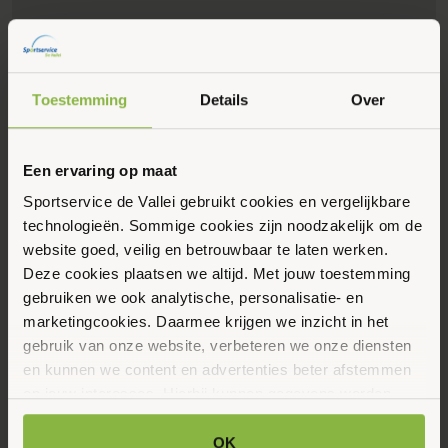
Toestemming
Details
Over
Een ervaring op maat
Sportservice de Vallei gebruikt cookies en vergelijkbare
Eerstvolgende data
Toon alle data
technologieën. Sommige cookies zijn noodzakelijk om de
website goed, veilig en betrouwbaar te laten werken.
Dinsdag
Deze cookies plaatsen we altijd. Met jouw toestemming
11
gebruiken we ook analytische, personalisatie- en
marketingcookies. Daarmee krijgen we inzicht in het
Augustus 2026
gebruik van onze website, verbeteren we onze diensten
en kunnen we content en advertenties beter afstemmen
09:00 - 10:00
op jouw interesses. Hierbij kunnen gegevens worden
Laan der Verenigde Naties 84, Ede
gedeeld met externe partners.
OK