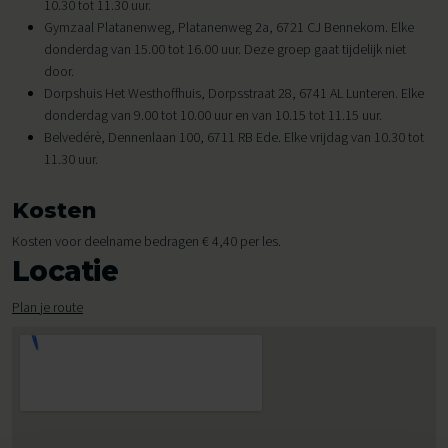
10.30 tot 11.30 uur.
Gymzaal Platanenweg, Platanenweg 2a, 6721 CJ Bennekom. Elke
donderdag van 15.00 tot 16.00 uur. Deze groep gaat tijdelijk niet
door.
Dorpshuis Het Westhoffhuis, Dorpsstraat 28, 6741 AL Lunteren. Elke
donderdag van 9.00 tot 10.00 uur en van 10.15 tot 11.15 uur.
Belvedérè, Dennenlaan 100, 6711 RB Ede. Elke vrijdag van 10.30 tot
11.30 uur.
Kosten
Kosten voor deelname bedragen € 4,40 per les.
Locatie
Plan je route