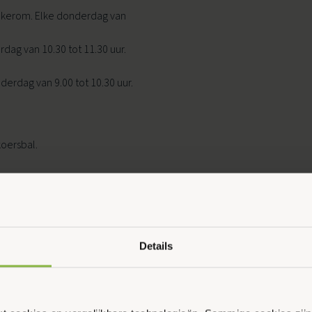
Wekerom. Elke donderdag van
dag van 10.30 tot 11.30 uur.
Ouder & Kind Beweegfeest
derdag van 9.00 tot 10.30 uur.
Multisport
Sportbieb
koersbal.
AquaKids
Scan & Play
Details