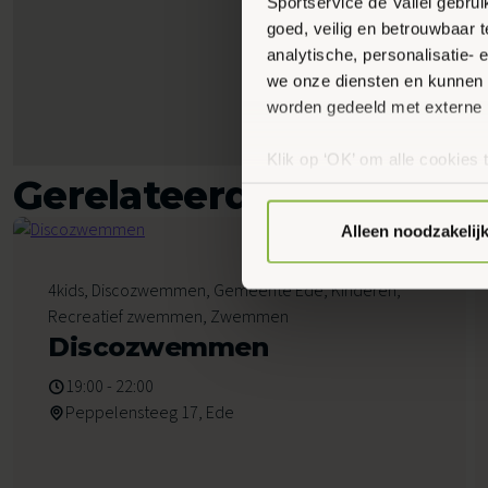
Sportservice de Vallei gebru
goed, veilig en betrouwbaar 
analytische, personalisatie-
we onze diensten en kunnen 
worden gedeeld met externe 
Klik op ‘OK’ om alle cookies 
Gerelateerde activiteit
‘Voorkeuren instellen’ kun je
via onze cookie-instellingen.
Alleen noodzakelij
7
4kids, Discozwemmen, Gemeente Ede, Kinderen,
Augustus 2026
Recreatief zwemmen, Zwemmen
Discozwemmen
19:00 - 22:00
Peppelensteeg 17, Ede