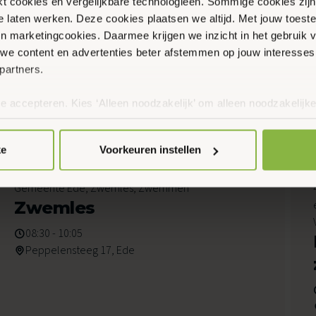
ikt cookies en vergelijkbare technologieën. Sommige cookies zij
te laten werken. Deze cookies plaatsen we altijd. Met jouw toe
 en marketingcookies. Daarmee krijgen we inzicht in het gebruik 
we content en advertenties beter afstemmen op jouw interesses
partners.
te accepteren. Kies ‘Alleen noodzakelijk’ om alleen noodzakelijke
en
 per categorie kiezen welke cookies je accepteert. Je kunt je ke
 Meer informatie vind je in ons
cookiebeleid en onze privacyver
ke
Voorkeuren instellen
8
Gemeente Ede, Zwemles, Zwemmen
Augustus 2026
Zwemles
08:30 - 10:05
Peppelensteeg 17, Ede