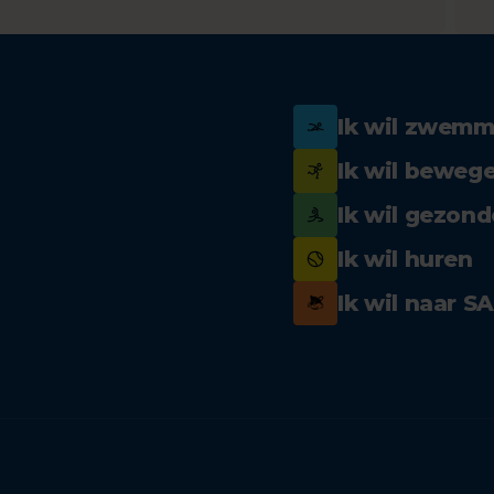
Ik wil zwem
Ik wil beweg
Ik wil gezond
Ik wil huren
Ik wil naar S