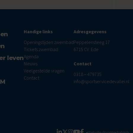
Handige links
Adresgegevens
men
Openingstijden zwembad
Peppelensteeg 17
en
Tickets zwembad
6715 CV Ede
Agenda
er leven
Nieuws
Contact
Veelgestelde vragen
0318 – 479735
Contact
AM
info@sportservicedevallei.nl
Website door
Mediabirds