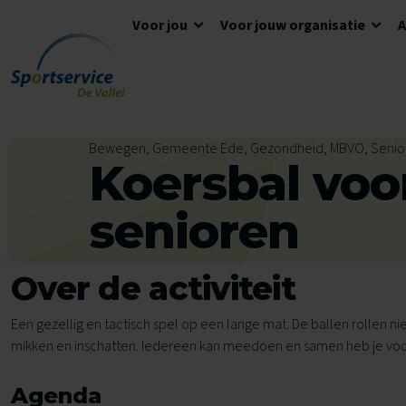
Voor jou
Voor jouw organisatie
Ga naar de inhoud
Algemene informatie
Advies en ondersteuning
Overzicht accommodaties
Bewegen, Gemeente Ede, Gezondheid, MBVO, Senio
Koersbal voo
Openingstijden
Lokaal Sportakkoord
Algemene voorwaarden
Tickets en reserveren
Meedoen
Tarieven
senioren
Tarieven
Veelgestelde vragen
Over de activiteit
Ons aanbod voor jou
Zwemles
Een gezellig en tactisch spel op een lange mat. De ballen rollen nie
mikken en inschatten. Iedereen kan meedoen en samen heb je voor
Voor kinderen
Voor scholen
Avond4Daagse
Agenda