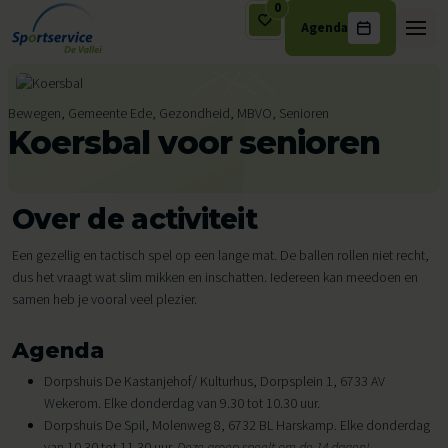
0
Agenda
Ga naar de inhoud
Bewegen, Gemeente Ede, Gezondheid, MBVO, Senioren
Koersbal voor senioren
Over de activiteit
Een gezellig en tactisch spel op een lange mat. De ballen rollen niet recht,
dus het vraagt wat slim mikken en inschatten. Iedereen kan meedoen en
samen heb je vooral veel plezier.
Agenda
Dorpshuis De Kastanjehof/ Kulturhus, Dorpsplein 1, 6733 AV
Wekerom. Elke donderdag van 9.30 tot 10.30 uur.
Dorpshuis De Spil, Molenweg 8, 6732 BL Harskamp. Elke donderdag
van 10.30 tot 11.30 uur.
Deze groep speelt om de 14 dagen!