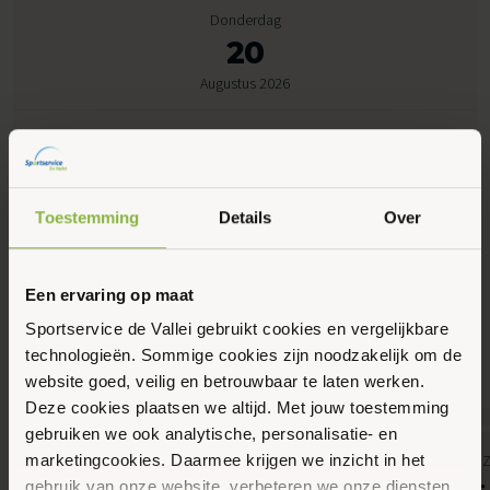
Donderdag
20
Augustus 2026
09:45 - 10:45
Sportlaan 5, Otterlo
Toestemming
Details
Over
Maak favoriet
Een ervaring op maat
Sportservice de Vallei gebruikt cookies en vergelijkbare
Gerelateerde activiteiten
technologieën. Sommige cookies zijn noodzakelijk om de
website goed, veilig en betrouwbaar te laten werken.
Deze cookies plaatsen we altijd. Met jouw toestemming
gebruiken we ook analytische, personalisatie- en
7
8
4kids, Discozwemmen, Gemeente Ede,
Gemeente Ede,
marketingcookies. Daarmee krijgen we inzicht in het
Augustus 2026
Augustus 2026
Kinderen, Recreatief zwemmen, Zwemmen
Zwemles
gebruik van onze website, verbeteren we onze diensten