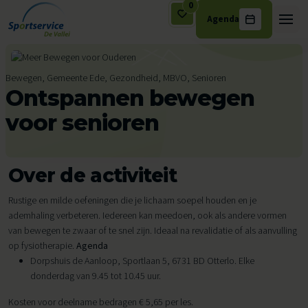
0
Agenda
Ga naar de inhoud
Bewegen, Gemeente Ede, Gezondheid, MBVO, Senioren
Ontspannen bewegen
voor senioren
Over de activiteit
Rustige en milde oefeningen die je lichaam soepel houden en je
ademhaling verbeteren. Iedereen kan meedoen, ook als andere vormen
van bewegen te zwaar of te snel zijn. Ideaal na revalidatie of als aanvulling
op fysiotherapie.
Agenda
Dorpshuis de Aanloop, Sportlaan 5, 6731 BD Otterlo. Elke
donderdag van 9.45 tot 10.45 uur.
Kosten voor deelname bedragen € 5,65 per les.