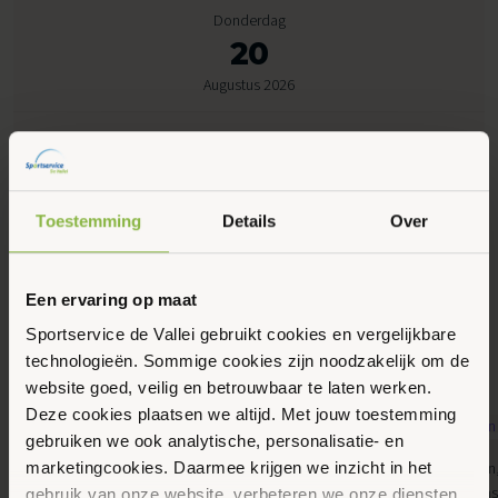
Donderdag
20
Augustus 2026
09:45 - 10:45
Sportlaan 5, Otterlo
Toestemming
Details
Over
Maak favoriet
Een ervaring op maat
Sportservice de Vallei gebruikt cookies en vergelijkbare
Gerelateerde activiteiten
technologieën. Sommige cookies zijn noodzakelijk om de
website goed, veilig en betrouwbaar te laten werken.
Deze cookies plaatsen we altijd. Met jouw toestemming
gebruiken we ook analytische, personalisatie- en
8
9
4kids, Gemeente Ede, Jongeren, Kinderen,
Banenzwemmen, 
marketingcookies. Daarmee krijgen we inzicht in het
Augustus 2026
Augustus 2026
Peuters en kleuters, Recreatief zwemmen,
Senioren, Volw
gebruik van onze website, verbeteren we onze diensten