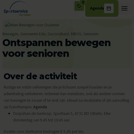
0
Agenda
Ga naar de inhoud
Bewegen, Gemeente Ede, Gezondheid, MBVO, Senioren
Ontspannen bewegen
voor senioren
Over de activiteit
Rustige en milde oefeningen die je lichaam soepel houden en je
ademhaling verbeteren. Iedereen kan meedoen, ook als andere vormen
van bewegen te zwaar of te snel zijn. Ideaal na revalidatie of als aanvulling
op fysiotherapie.
Agenda
Dorpshuis de Aanloop, Sportlaan 5, 6731 BD Otterlo. Elke
donderdag van 9.45 tot 10.45 uur.
Kosten voor deelname bedragen € 5,65 per les.