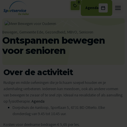
0
Agenda
Ga naar de inhoud
Bewegen, Gemeente Ede, Gezondheid, MBVO, Senioren
Ontspannen bewegen
voor senioren
Over de activiteit
Rustige en milde oefeningen die je lichaam soepel houden en je
ademhaling verbeteren. Iedereen kan meedoen, ook als andere vormen
van bewegen te zwaar of te snel zijn. Ideaal na revalidatie of als aanvulling
op fysiotherapie.
Agenda
Dorpshuis de Aanloop, Sportlaan 5, 6731 BD Otterlo. Elke
donderdag van 9.45 tot 10.45 uur.
Kosten voor deelname bedragen € 5,65 per les.