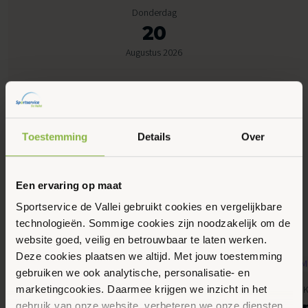
Donderdag
20
Augustus 2026
09:45 - 10:45
Sportlaan 5, Otterlo
Toestemming
Details
Over
Maak favoriet
Een ervaring op maat
Sportservice de Vallei gebruikt cookies en vergelijkbare
Gerelateerde activiteiten
technologieën. Sommige cookies zijn noodzakelijk om de
website goed, veilig en betrouwbaar te laten werken.
Deze cookies plaatsen we altijd. Met jouw toestemming
gebruiken we ook analytische, personalisatie- en
10
11
Bewegen, Gemeente Ede, MBVO, Senioren
Gemeente Ede, K
marketingcookies. Daarmee krijgen we inzicht in het
Augustus 2026
Augustus 2026
Fitles voor senioren
SAM Spor
gebruik van onze website, verbeteren we onze diensten