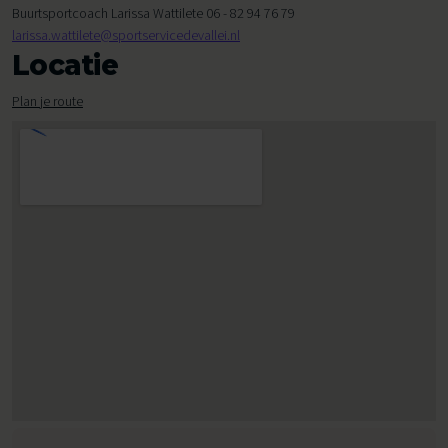
Buurtsportcoach Larissa Wattilete 06 - 82 94 76 79
larissa.wattilete@sportservicedevallei.nl
Locatie
Plan je route