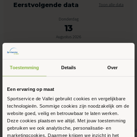
Eerstvolgende data
Toon alle data
Donderdag
13
Augustus 2026
15:30 - 17:00
Lijsterberg, Rhenen
Toestemming
Details
Over
Maak favoriet
Een ervaring op maat
Sportservice de Vallei gebruikt cookies en vergelijkbare
technologieën. Sommige cookies zijn noodzakelijk om de
Gerelateerde activiteiten
website goed, veilig en betrouwbaar te laten werken.
Deze cookies plaatsen we altijd. Met jouw toestemming
gebruiken we ook analytische, personalisatie- en
marketingcookies. Daarmee krijgen we inzicht in het